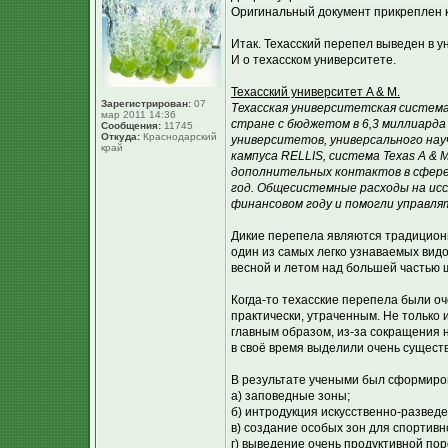
Оригинальный документ прикреплен 
Итак. Техасский перепел выведен в у
И о техасском университете.
Техасский университет A & M.
Зарегистрирован:
07
Техасская университетская система
мар 2011 14:36
стране с бюджетом в 6,3 миллиарда
Сообщения:
11745
Откуда:
Краснодарский
университетов, универсального нау
край
кампуса RELLIS, система Texas A & 
дополнительных контактов в сфере 
год. Общесистемные расходы на исс
финансовом году и помогли управл
Дикие перепела являются традиционны
один из самых легко узнаваемых вид
весной и летом над большей частью шт
Когда-то техасские перепела были оч
практически, утраченным. Не только 
главным образом, из-за сокращения 
в своё время выделили очень сущест
В результате учеными был сформиро
а) заповедные зоны;
б) интродукция искусственно-развед
в) создание особых зон для спортивн
г) выведение очень продуктивной по