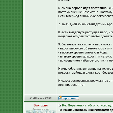
= белок
.
6.
смена перьев идёт постоянно
- ин
поэтому внешне незаметно. Поэтому п
Если в период линьки скорректироват
7. за 45 дней жизни стандартный бро
8. если выдернуть растущее перо, ил
выдернет его для того чтобы сделать
9. безвозвратная потеря пера может 
- недостаточного объемом корма или
- высокого уровня цинка или йода;
- низкого уровня кальция или натрия;
- применением избыточного числа ме
Нужно обратить внимание на то, что 
недостаток йода и цинка дает безвоз
Никаких достоверных результатов о то
этот процесс - нет.
14 дек 2019 10:16
Виктория
Re: Перепелки с абсолютного ну
Администратор
10.
важнейшими аминокислотами для