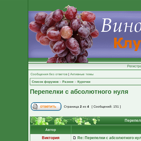
Регистр
Сообщения без ответов
|
Активные темы
Список форумов
»
Разное
»
Курочки
Перепелки с абсолютного нуля
Страница
2
из
4
[ Сообщений: 151 ]
Перепел
Автор
Виктория
Re: Перепелки с абсолютного ну