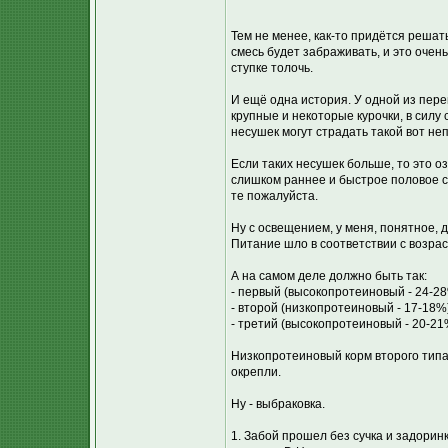
Тем не менее, как-то придётся решат
смесь будет забраживать, и это оче
ступке толочь.
И ещё одна история. У одной из пер
крупные и некоторые курочки, в силу 
несушек могут страдать такой вот не
Если таких несушек больше, то это о
слишком раннее и быстрое половое с
те пожалуйста.
Ну с освещением, у меня, понятное, 
Питание шло в соответствии с возр
А на самом деле должно быть так:
- первый (высокопротеиновый - 24-28
- второй (низкопротеиновый - 17-18%
- третий (высокопротеиновый - 20-21
Низкопротеиновый корм второго типа
окрепли.
Ну - выбраковка.
1. Забой прошел без сучка и задорин