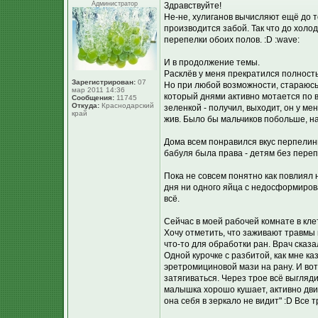
Администратор
Здравствуйте!
Не-не, хулиганов вычисляют ещё до т
производится забой. Так что до хол
перепелки обоих полов. :D :wave:
И в продолжение темы.
Расклёв у меня прекратился полностью
Зарегистрирован:
07
Но при любой возможности, стараюсь
мар 2011 14:36
который днями активно мотается по в
Сообщения:
11745
Откуда:
Краснодарский
зеленкой - получил, выходит, он у ме
край
жив. Было бы мальчиков побольше, на
Дома всем понравился вкус перпелины
бабуля была права - детям без переп
Пока не совсем понятно как повлиял 
дня ни одного яйца с недосформирова
всё.
Сейчас в моей рабочей комнате в кле
Хочу отметить, что заживают травмы 
что-то для обработки ран. Врач сказ
Одной курочке с разбитой, как мне ка
эретромициновой мази на рану. И вот
затягиваться. Через трое всё выгляд
малышка хорошо кушает, активно двиг
она себя в зеркало не видит" :D Все тр