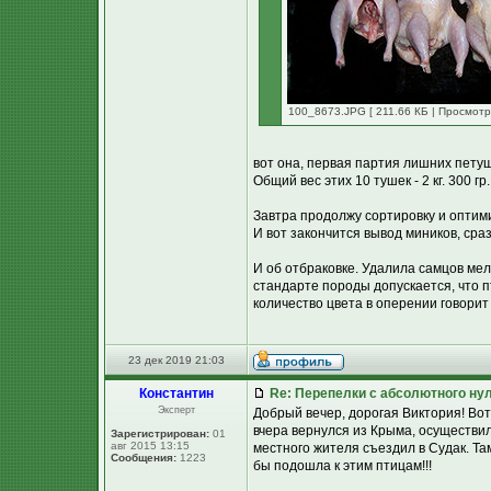
100_8673.JPG [ 211.66 КБ | Просмотр
вот она, первая партия лишних петуш
Общий вес этих 10 тушек - 2 кг. 300 гр.
Завтра продолжу сортировку и оптим
И вот закончится вывод миников, сра
И об отбраковке. Удалила самцов мел
стандарте породы допускается, что 
количество цвета в оперении говорит
23 дек 2019 21:03
Константин
Re: Перепелки с абсолютного ну
Эксперт
Добрый вечер, дорогая Виктория! Вот 
вчера вернулся из Крыма, осуществи
Зарегистрирован:
01
авг 2015 13:15
местного жителя съездил в Судак. Та
Сообщения:
1223
бы подошла к этим птицам!!!