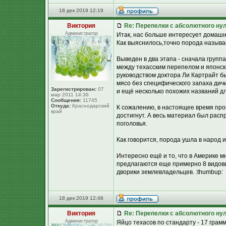
18 дек 2019 12:19
Виктория
Re: Перепелки с абсолютного ну
Администратор
Итак, нас больше интересует домашн
Как выяснилось,точно порода называет
Выведен в два этапа - сначала груп
между техасским перепелом и японск
руководством доктора Ли Картрайт б
мясо без специфического запаха дичи
Зарегистрирован:
07
и ещё несколько похожих названий д
мар 2011 14:36
Сообщения:
11745
Откуда:
Краснодарский
К сожалению, в настоящее время про
край
достигнут. А весь материал был рас
поголовья.
Как говорится, порода ушла в народ и
Интересно ещё и то, что в Америке м
предлагаются еще примерно 8 видовы
дворики землевладельцев. :thumbup:
18 дек 2019 12:48
Виктория
Re: Перепелки с абсолютного ну
Администратор
Яйцо техасов по стандарту - 17 грамм