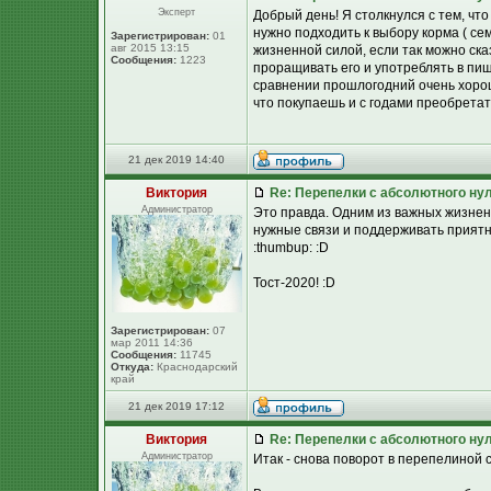
Эксперт
Добрый день! Я столкнулся с тем, чт
нужно подходить к выбору корма ( сем
Зарегистрирован:
01
авг 2015 13:15
жизненной силой, если так можно ска
Сообщения:
1223
проращивать его и употреблять в пищ
сравнении прошлогодний очень хорош,
что покупаешь и с годами преобрета
21 дек 2019 14:40
Виктория
Re: Перепелки с абсолютного ну
Администратор
Это правда. Одним из важных жизнен
нужные связи и поддерживать приятн
:thumbup: :D
Тост-2020! :D
Зарегистрирован:
07
мар 2011 14:36
Сообщения:
11745
Откуда:
Краснодарский
край
21 дек 2019 17:12
Виктория
Re: Перепелки с абсолютного ну
Администратор
Итак - снова поворот в перепелиной с