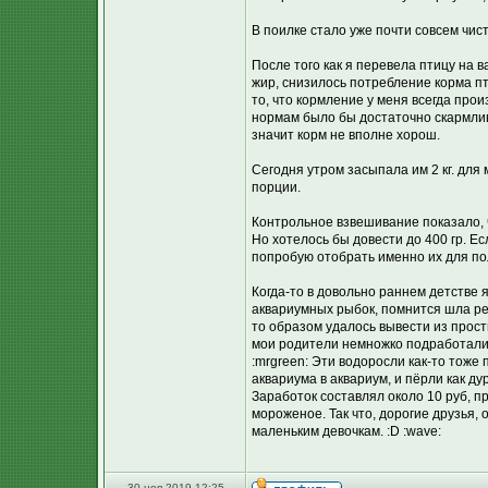
В поилке стало уже почти совсем чист
После того как я перевела птицу на 
жир, снизилось потребление корма птиц
то, что кормление у меня всегда про
нормам было бы достаточно скармлива
значит корм не вполне хорош.
Сегодня утром засыпала им 2 кг. для
порции.
Контрольное взвешивание показало, ч
Но хотелось бы довести до 400 гр. Ес
попробую отобрать именно их для по
Когда-то в довольно раннем детстве 
аквариумных рыбок, помнится шла реч
то образом удалось вывести из прос
мои родители немножко подработали 
:mrgreen: Эти водоросли как-то тоже
аквариума в аквариум, и пёрли как дур
Заработок составлял около 10 руб, пр
мороженое. Так что, дорогие друзья,
маленьким девочкам. :D :wave:
30 ноя 2019 12:25