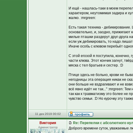
И ещё - нашлась-таки в моем перепе
характером, неутомимая задира и хул
жалко. :mrgreen:
Есть такая техника - дебикирование
основательно, и, заодно, прижигают 
милые пташки раздерут друг-друга на
если уж дебикировать, то надо лишат
Иначе особь с клювом перебьёт одног
С этой егозой я поступила, конечно,
части клюва. Этот кончик загнут, твё
мяска с тел братьев и сестер. :D
Птице здесь не больно, крови не бывае
негодницы эта операция никак не ска
они больше не вздрагивают и не взвиз
всё явно идёт не так..." :mrgreen: Т
так как к травматизму это более не п
чувство семьи. :D Но курочку эту так
11 дек 2019 00:02
Виктория
Re: Перепелки с абсолютного ну
Администратор
Доброго времени суток, уважаемые л