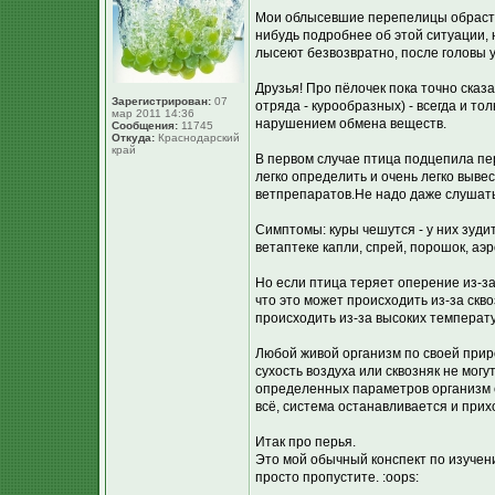
Мои облысевшие перепелицы обрастаю
нибудь подробнее об этой ситуации,
лысеют безвозвратно, после головы у
Друзья! Про пёлочек пока точно сказа
Зарегистрирован:
07
отряда - курообразных) - всегда и то
мар 2011 14:36
нарушением обмена веществ.
Сообщения:
11745
Откуда:
Краснодарский
край
В первом случае птица подцепила пер
легко определить и очень легко выв
ветпрепаратов.Не надо даже слушать
Симптомы: куры чешутся - у них зудит
ветаптеке капли, спрей, порошок, аэ
Но если птица теряет оперение из-за
что это может происходить из-за скв
происходить из-за высоких температу
Любой живой организм по своей прир
сухость воздуха или сквозняк не могу
определенных параметров организм с
всё, система останавливается и при
Итак про перья.
Это мой обычный конспект по изучен
просто пропустите. :oops: