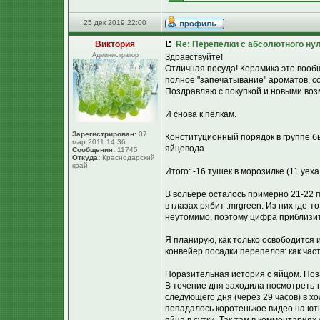
25 дек 2019 22:00
Виктория
Re: Перепелки с абсолютного ну
Администратор
Здравствуйте!
Отличная посуда! Керамика это вооб
полное "запечатывание" ароматов, сок
Поздравляю с покупкой и новыми воз
И снова к пёлкам.
Зарегистрирован:
07
Конституционный порядок в группе бы
мар 2011 14:36
яйцевода.
Сообщения:
11745
Откуда:
Краснодарский
край
Итого: -16 тушек в морозилке (11 уеха
В вольере осталось примерно 21-22 п
в глазах рябит :mrgreen: Из них где
неутомимо, поэтому цифра приблизит
Я планирую, как только освободится 
конвейер посадки перепелов: как част
Поразительная история с яйцом. Поза
В течение дня заходила посмотреть-п
следующего дня (через 29 часов) в хо
попадалось коротенькое видео на ютю