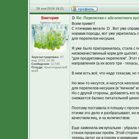
28 ноя 2019 18:21
Виктория
Re: Перепелки с абсолютного ну
Администратор
Всем привет!
С птичками весело :D . Вот уже спра
нормам породы, вот уже укрепилась ск
для перепелок-несушек.
Я уже было пригорюнилась, стала с п
низкокачественный корм для цыплят,
Зарегистрирован:
07
"для продуктивных перепелов". Этот 
мар 2011 14:36
направления (а их всего три - техас
Сообщения:
11745
Откуда:
Краснодарский
край
В нем есть всё, что надо техасам, но 
Но мои-то несутся, и несутся неплохо
для перепелов-несушек (в "яичном" ко
Но с другой стороны, добавлять его 
снижается баланс питательной ценно
Поэтому поставила я плошку с просе
птички это дело и разбрасывают, но 
качеством яиц, и за количеством.
Еще заменила им купальню - убрала л
стенок прорезан проём. Этой стороно
теперь летит не в поилку и кормушки, 