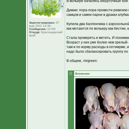
В вольере начались нешуточные бои з
Думаю: пора-пора провести ревизию 
самцов и самок парни в драках клубкам
Зарегистрирован:
07
Купила два баллончика с аэрозольной
мар 2011 14:36
как мотаются по вольеру как бестии, 
Сообщения:
11745
Откуда:
Краснодарский
край
Стала проверять и метить. И понимаю,
Возраст у них уже более чем зрелый-
там и по корму расходы в оптимуме, и
надо было сбалансировать группу по г
В общем, :mrgreen:
Вложение: