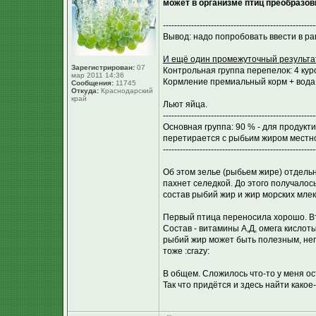
может в организме птиц преобразов
------------------------------------------------------
Вывод: надо попробовать ввести в ра
И ещё один промежуточный результат
Зарегистрирован:
07
Контрольная группа перепелок: 4 кур
мар 2011 14:36
Кормление премиальный корм + вода 
Сообщения:
11745
Откуда:
Краснодарский
край
Льют яйца.
------------------------------------------------------
Основная группа: 90 % - для продук
перетирается с рыбьим жиром местног
------------------------------------------------------
Об этом зелье (рыбьем жире) отдельн
пахнет селедкой. До этого получалос
состав рыбий жир и жир морских млек
Первый птица переносила хорошо. Вто
Состав - витамины А,Д, омега кислоты
рыбий жир может быть полезным, не
тоже :crazy:
В общем. Сложилось что-то у меня ос
Так что придётся и здесь найти какое