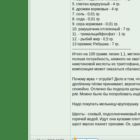
5. глютен кукурузный - 4 гр.
6. дрожжи кормовые - 4 гр.
7. соль - 0,01 гр.
8. сода - 0,01 гр
9. сера кормовая - 0,01 гр.
10. ракушечник отсеянный - 7 гр.
11. - трикальцийфосфат - 1 гр.
12. - рыбий жир - 0,5 гр.
13 премикс Рябушка - 7 гр.
-----------------------------------------------
Итого на 100 грамм: лизин 1,1, метион
полная потребность, немного не хват
никотиновой кислоты из триптофана,
композиция может оказаться сбаланси
Почему мука + отруби? Дело в том, ч
дробленку пёлки принимают, вероятн
спокойно. Отлично бы подошла цельно
р/кг. Можно было бы попробовать ещё
Надо покупать мельницу-крупорушку. :
Шроты - соевый, подсолнечниковый и
горячей водой. Идут они кусками плот
шрот вкусно пахнет орехами. Ох, сдае