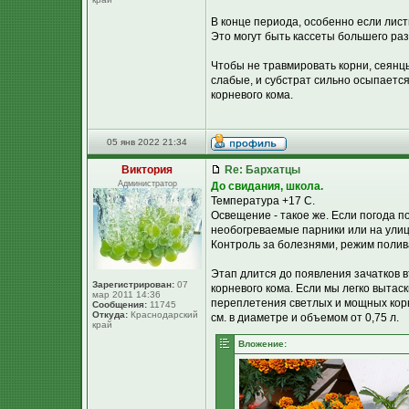
В конце периода, особенно если лист
Это могут быть кассеты большего раз
Чтобы не травмировать корни, сеянц
слабые, и субстрат сильно осыпается
корневого кома.
05 янв 2022 21:34
Виктория
Re: Бархатцы
Администратор
До свидания, школа.
Температура +17 С.
Освещение - такое же. Если погода п
необогреваемые парники или на улиц
Контроль за болезнями, режим полива
Этап длится до появления зачатков в
Зарегистрирован:
07
корневого кома. Если мы легко вытас
мар 2011 14:36
переплетения светлых и мощных корн
Сообщения:
11745
Откуда:
Краснодарский
см. в диаметре и объемом от 0,75 л.
край
Вложение: