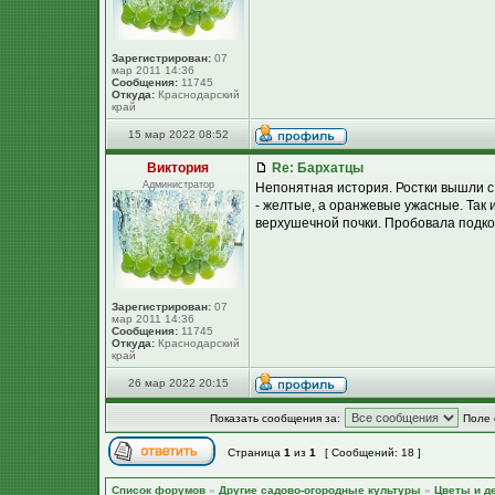
Зарегистрирован:
07
мар 2011 14:36
Сообщения:
11745
Откуда:
Краснодарский
край
15 мар 2022 08:52
Виктория
Re: Бархатцы
Администратор
Непонятная история. Ростки вышли с 
- желтые, а оранжевые ужасные. Так и
верхушечной почки. Пробовала подкор
Зарегистрирован:
07
мар 2011 14:36
Сообщения:
11745
Откуда:
Краснодарский
край
26 мар 2022 20:15
Показать сообщения за:
Поле 
Страница
1
из
1
[ Сообщений: 18 ]
Список форумов
»
Другие садово-огородные культуры
»
Цветы и д