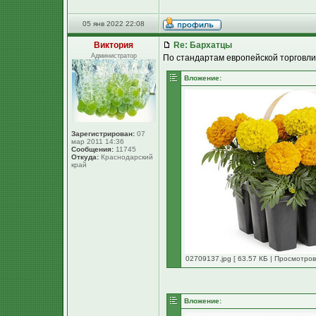
05 янв 2022 22:08
Виктория
Re: Бархатцы
Администратор
По стандартам европейской торговли
Вложение:
Зарегистрирован:
07
мар 2011 14:36
Сообщения:
11745
Откуда:
Краснодарский
край
02709137.jpg [ 63.57 КБ | Просмотров
Вложение: