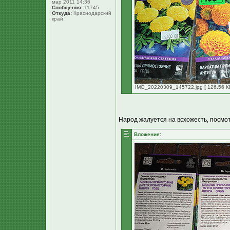
мар 2011 14:36
Сообщения:
11745
Откуда:
Краснодарский
край
IMG_20220309_145722.jpg [ 126.56 КБ
Народ жалуется на всхожесть, посмот
Вложение: