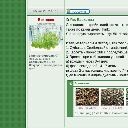
05 янв 2022 16:16
Виктория
Re: Бархатцы
Администратор
Для наших потребителей это что-то вр
также по какой цене. :think:
Я планирую вырастить штук 50. Чтоб
Итак, материалы и методы, как говори
1. Субстрат. Свободный от инфекций, 
2. Кассета - можно 288 с последующе
Зарегистрирован:
07
3. Время - при соблюдении условий - :
мар 2011 14:36
а) всходы - через 3-4 дня;
Сообщения:
11745
Откуда:
Краснодарский
б) фаза семядолей - 4 - 7 день;
край
в) фаза 2-х настоящих листьев - с 7 - 
г) до высадки в индивидуальный контей
Вложение:
193645.png [ 173.25 КБ | Просмотров: