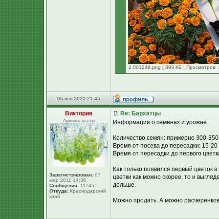
2 003249.png [ 393 КБ | Просмотров: 
05 янв 2022 21:45
Виктория
Re: Бархатцы
Администратор
Информация о семенах и урожае:
Количество семян: примерно 300-350
Время от посева до пересадки: 15-20
Время от пересадки до первого цветка
Как только появился первый цветок в
Зарегистрирован:
07
цветки как можно скорее, то и выгля
мар 2011 14:36
дольше.
Сообщения:
11745
Откуда:
Краснодарский
край
Можно продать. А можно расчеренко