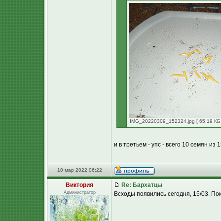
IMG_20220309_152324.jpg [ 65.19 КБ 
и в третьем - упс - всего 10 семян из 1
10 мар 2022 06:22
Виктория
Re: Бархатцы
Администратор
Всходы появились сегодня, 15/03. По