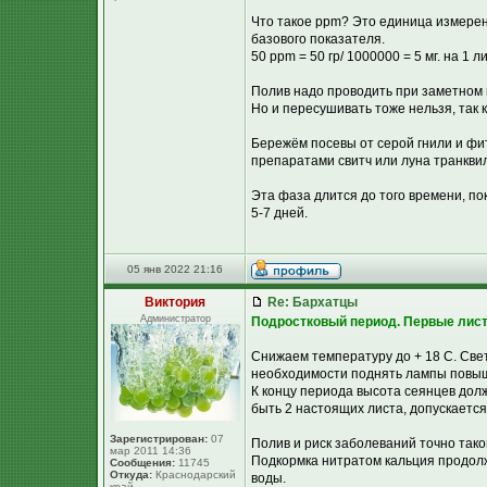
Что такое ppm? Это единица измерени
базового показателя.
50 ррm = 50 гр/ 1000000 = 5 мг. на 1
Полив надо проводить при заметном 
Но и пересушивать тоже нельзя, так 
Бережём посевы от серой гнили и фи
препаратами свитч или луна транквил
Эта фаза длится до того времени, по
5-7 дней.
05 янв 2022 21:16
Виктория
Re: Бархатцы
Администратор
Подростковый период. Первые лист
Снижаем температуру до + 18 С. Све
необходимости поднять лампы повы
К концу периода высота сеянцев долж
быть 2 настоящих листа, допускается
Зарегистрирован:
07
Полив и риск заболеваний точно тако
мар 2011 14:36
Подкормка нитратом кальция продолжа
Сообщения:
11745
Откуда:
Краснодарский
воды.
край