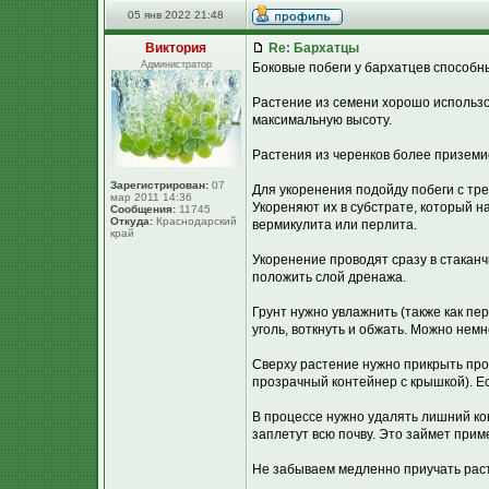
05 янв 2022 21:48
Виктория
Re: Бархатцы
Администратор
Боковые побеги у бархатцев способны
Растение из семени хорошо использова
максимальную высоту.
Растения из черенков более приземис
Зарегистрирован:
07
Для укоренения подойду побеги с тр
мар 2011 14:36
Укореняют их в субстрате, который н
Сообщения:
11745
Откуда:
Краснодарский
вермикулита или перлита.
край
Укоренение проводят сразу в стакан
положить слой дренажа.
Грунт нужно увлажнить (также как пе
уголь, воткнуть и обжать. Можно немн
Сверху растение нужно прикрыть проз
прозрачный контейнер с крышкой). Ес
В процессе нужно удалять лишний конд
заплетут всю почву. Это займет прим
Не забываем медленно приучать раст