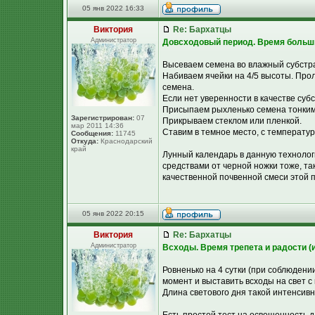
05 янв 2022 16:33
Виктория
Re: Бархатцы
Администратор
Довсходовый период. Время больш
Высеваем семена во влажный субстра
Набиваем ячейки на 4/5 высоты. Про
семена.
Если нет уверенности в качестве суб
Присыпаем рыхленько семена тонким 
Зарегистрирован:
07
Прикрываем стеклом или пленкой.
мар 2011 14:36
Ставим в темное место, с температур
Сообщения:
11745
Откуда:
Краснодарский
край
Лунный календарь в данную технолог
средствами от черной ножки тоже, та
качественной почвенной смеси этой п
05 янв 2022 20:15
Виктория
Re: Бархатцы
Администратор
Всходы. Время трепета и радости (и
Ровненько на 4 сутки (при соблюдени
момент и выставить всходы на свет с и
Длина светового дня такой интенсивн