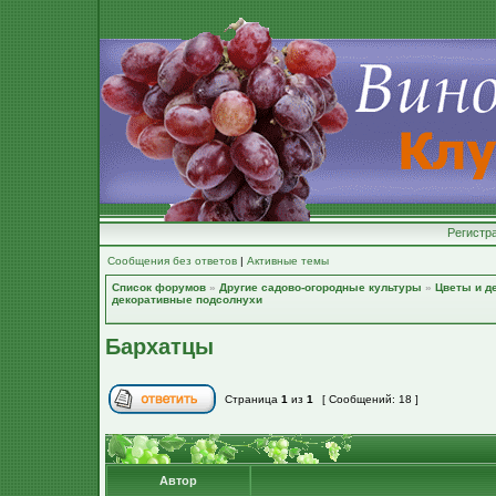
Регистр
Сообщения без ответов
|
Активные темы
Список форумов
»
Другие садово-огородные культуры
»
Цветы и д
декоративные подсолнухи
Бархатцы
Страница
1
из
1
[ Сообщений: 18 ]
Автор