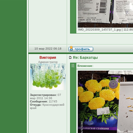
IMG_20220309_145737_1.jpg [ 112.86 
10 мар 2022 06:18
Виктория
Re: Бархатцы
Администратор
Вложение:
Зарегистрирован:
07
мар 2011 14:36
Сообщения:
11745
Откуда:
Краснодарский
край