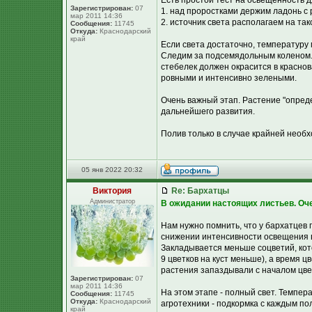
Есть простой тест на освещенность д
Зарегистрирован:
07
1. над проростками держим ладонь с
мар 2011 14:36
2. источник света располагаем на так
Сообщения:
11745
Откуда:
Краснодарский
край
Если света достаточно, температуру 
Следим за подсемядольным коленом. 
стебелек должен окрасится в красно
ровными и интенсивно зелеными.
Очень важный этап. Растение "опред
дальнейшего развития.
Полив только в случае крайней необх
05 янв 2022 20:32
Виктория
Re: Бархатцы
Администратор
В ожидании настоящих листьев. Оче
Нам нужно помнить, что у бархатцев
снижении интенсивности освещения в
Закладывается меньше соцветий, кот
9 цветков на куст меньше), а время 
растения запаздывали с началом цве
Зарегистрирован:
07
мар 2011 14:36
На этом этапе - полный свет. Темпе
Сообщения:
11745
Откуда:
Краснодарский
агротехники - подкормка с каждым пол
край