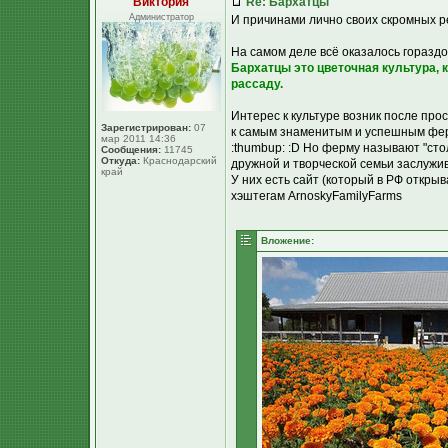
Виктория
Re: Бархатцы
Администратор
И причинами лично своих скромных ре
На самом деле всё оказалось гораздо
Бархатцы это цветочная культура, 
рассаду.
Интерес к культуре возник после про
Зарегистрирован:
07
к самым знаменитым и успешным ферм
мар 2011 14:36
:thumbup: :D Но ферму называют "сто
Сообщения:
11745
Откуда:
Краснодарский
дружной и творческой семьи заслужив
край
У них есть сайт (который в РФ открыв
хэштегам ArnoskyFamilyFarms
Вложение: