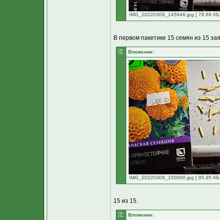
IMG_20220309_145946.jpg [ 79.88 КБ 
В первом пакетике 15 семян из 15 з
Вложение:
IMG_20220309_150600.jpg [ 95.95 КБ 
15 из 15.
Вложение: