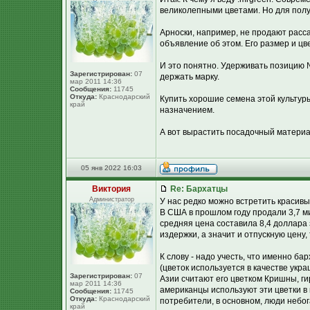
великолепными цветами. Но для полу
Арноски, например, не продают расса
объявление об этом. Его размер и цв
И это понятно. Удерживать позицию №
Зарегистрирован:
07
держать марку.
мар 2011 14:36
Сообщения:
11745
Откуда:
Краснодарский
Купить хорошие семена этой культур
край
назначением.
А вот вырастить посадочный материа
05 янв 2022 16:03
Виктория
Re: Бархатцы
Администратор
У нас редко можно встретить красивы
В США в прошлом году продали 3,7 м
средняя цена составила 8,4 доллара 
издержки, а значит и отпускную цену,
К слову - надо учесть, что именно б
(цветок используется в качестве укр
Зарегистрирован:
07
Азии считают его цветком Кришны, г
мар 2011 14:36
американцы используют эти цветки в
Сообщения:
11745
Откуда:
Краснодарский
потребители, в основном, люди небога
край