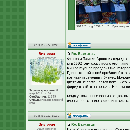
501227.png [ 338.51 КБ | Просмотров:
05 янв 2022 15:03
Виктория
Re: Бархатцы
Администратор
Фрэнка и Памела Арноски люди доволь
га в 1992 году, сразу после окончани
вышло крупное предприятие, которое
Единственной своей проблемой эта за
возглавить семейный бизнес. Молодое
цветами не соглашается пока никто. И
ферму и выйти на пенсию. Но пока н
Зарегистрирован:
07
мар 2011 14:36
Когда у Памеллы спрашивают, как выра
Сообщения:
11745
Откуда:
Краснодарский
очень просто: надо всего лишь слегка
край
05 янв 2022 15:50
Виктория
Re: Бархатцы
Администратор
Итак. К чему я веду :mrgreen: Совре