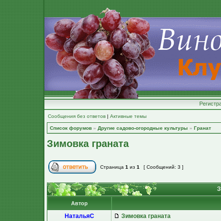
Регистр
Сообщения без ответов
|
Активные темы
Список форумов
»
Другие садово-огородные культуры
»
Гранат
Зимовка граната
Страница
1
из
1
[ Сообщений: 3 ]
З
Автор
НатальяС
Зимовка граната