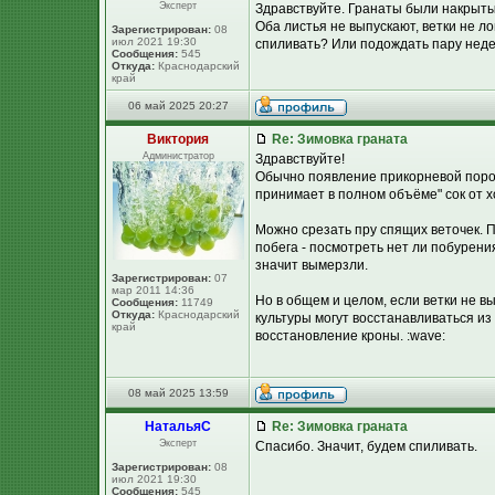
Эксперт
Здравствуйте. Гранаты были накрыт
Оба листья не выпускают, ветки не л
Зарегистрирован:
08
июл 2021 19:30
спиливать? Или подождать пару нед
Сообщения:
545
Откуда:
Краснодарский
край
06 май 2025 20:27
Виктория
Re: Зимовка граната
Администратор
Здравствуйте!
Обычно появление прикорневой поросл
принимает в полном объёме" сок от х
Можно срезать пру спящих веточек. П
побега - посмотреть нет ли побурения
значит вымерзли.
Зарегистрирован:
07
мар 2011 14:36
Но в общем и целом, если ветки не вы
Сообщения:
11749
Откуда:
Краснодарский
культуры могут восстанавливаться из
край
восстановление кроны. :wave:
08 май 2025 13:59
НатальяС
Re: Зимовка граната
Эксперт
Спасибо. Значит, будем спиливать.
Зарегистрирован:
08
июл 2021 19:30
Сообщения:
545