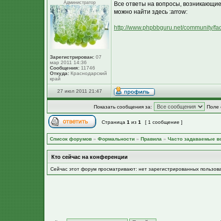
Администратор
Все ответы на вопросы, возникающи
можно найти здесь :arrow:
http://www.phpbbguru.net/community/fa
Зарегистрирован:
07
мар 2011 14:36
Сообщения:
11746
Откуда:
Краснодарский
край
27 июл 2011 21:47
Показать сообщения за:
Поле 
Страница
1
из
1
[ 1 сообщение ]
Список форумов
»
Формальности
»
Правила
»
Часто задаваемые в
Кто сейчас на конференции
Сейчас этот форум просматривают: нет зарегистрированных пользов