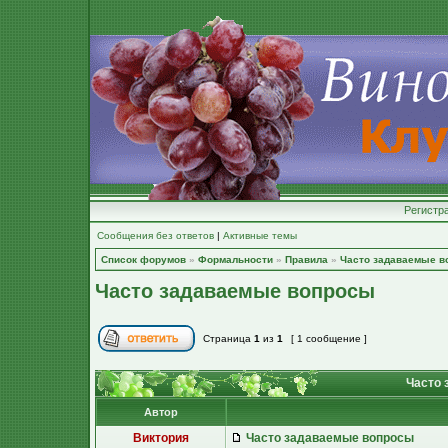
Регистр
Сообщения без ответов
|
Активные темы
Список форумов
»
Формальности
»
Правила
»
Часто задаваемые в
Часто задаваемые вопросы
Страница
1
из
1
[ 1 сообщение ]
Часто 
Автор
Виктория
Часто задаваемые вопросы