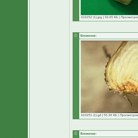
410252 (1).jpg [ 33.65 КБ | Просмотро
Вложение:
410251 (1).gif [ 55.36 КБ | Просмотров
Вложение: