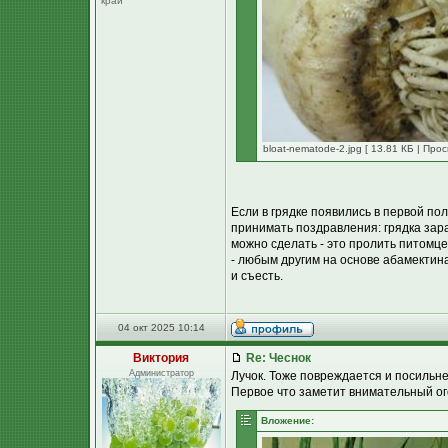
край
bloat-nematode-2.jpg [ 13.81 КБ | Про
Если в грядке появились в первой по
принимать поздравления: грядка зар
можно сделать - это пролить питомц
- любым другим на основе абамектина
и съесть.
04 окт 2025 10:14
Виктория
Re: Чеснок
Администратор
Лучок. Тоже повреждается и посильне
Первое что заметит внимательный ог
Вложение: