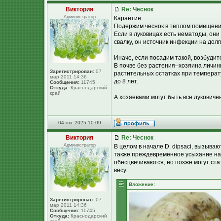
Виктория
Re: Чеснок
Администратор
Карантин.
Подержим чеснок в тёплом помещени
Если в луковицах есть нематоды, они 
свалку, он источник инфекции на долг
Иначе, если посадим такой, возбудит
В почве без растения–хозяина личинк
Зарегистрирован:
07
растительных остатках при температу
мар 2011 14:36
до 8 лет.
Сообщения:
11745
Откуда:
Краснодарский
край
А хозяевами могут быть все луковичн
04 окт 2025 10:09
Виктория
Re: Чеснок
Администратор
В целом в начале D. dipsaci, вызыва
также преждевременное усыхание надз
обесцвечиваются, но позже могут ст
весу.
Вложение:
Зарегистрирован:
07
мар 2011 14:36
Сообщения:
11745
Откуда:
Краснодарский