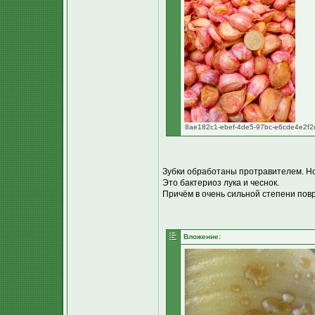
8ae182c1-ebef-4de5-97bc-e6cde4e2f2d
Зубки обработаны протравителем. Но
Это бактериоз лука и чеснок.
Причём в очень сильной степени повр
Вложение: