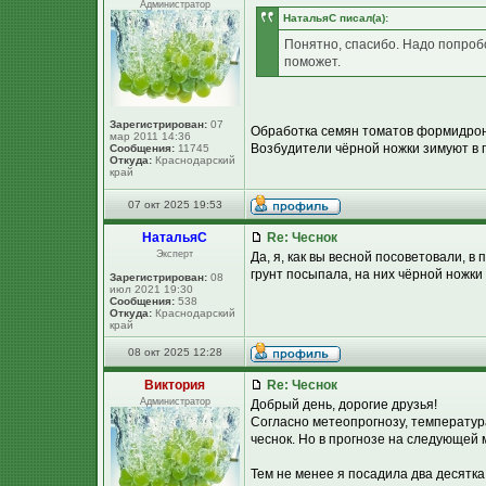
Администратор
НатальяС писал(а):
Понятно, спасибо. Надо попроб
поможет.
Зарегистрирован:
07
Обработка семян томатов формидрон
мар 2011 14:36
Возбудители чёрной ножки зимуют в п
Сообщения:
11745
Откуда:
Краснодарский
край
07 окт 2025 19:53
НатальяС
Re: Чеснок
Эксперт
Да, я, как вы весной посоветовали, в
грунт посыпала, на них чёрной ножки 
Зарегистрирован:
08
июл 2021 19:30
Сообщения:
538
Откуда:
Краснодарский
край
08 окт 2025 12:28
Виктория
Re: Чеснок
Администратор
Добрый день, дорогие друзья!
Согласно метеопрогнозу, температура
чеснок. Но в прогнозе на следующей
Тем не менее я посадила два десятка 