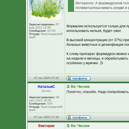
Интересно. А формидроном тол
поливать\опрыскивать грядки и
Зарегистрирован:
07
Формалин используется только для п
мар 2011 14:36
использовать нельзя, будет ожог.
Сообщения:
11745
Откуда:
Краснодарский
край
В высокой концентрации (от 37%) пр
больных животных и дезинфекции пом
К слову препарат формидрон можно и
на недели и месяцы, и обрабатывать 
особенно у мужчин. :D
07 окт 2025 07:22
НатальяС
Re: Чеснок
Эксперт
Понятно, спасибо. Надо попробовать
Зарегистрирован:
08
июл 2021 19:30
Сообщения:
538
Откуда:
Краснодарский
край
07 окт 2025 17:43
Виктория
Re: Чеснок