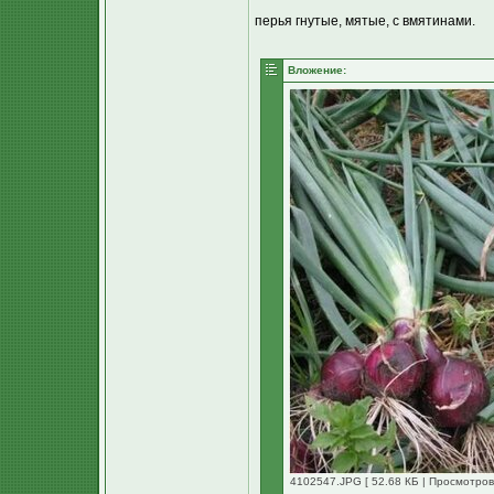
перья гнутые, мятые, с вмятинами.
Вложение:
4102547.JPG [ 52.68 КБ | Просмотров