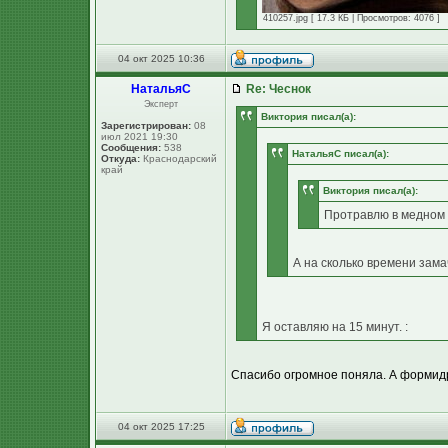
410257.jpg [ 17.3 КБ | Просмотров: 4076 ]
04 окт 2025 10:36
НатальяС
Re: Чеснок
Эксперт
Виктория писал(а):
Зарегистрирован:
08
июл 2021 19:30
Сообщения:
538
НатальяС писал(а):
Откуда:
Краснодарский
край
Виктория писал(а):
Протравлю в медном 
А на сколько времени зама
Я оставляю на 15 минут. :
Спасибо огромное поняла. А формидр
04 окт 2025 17:25