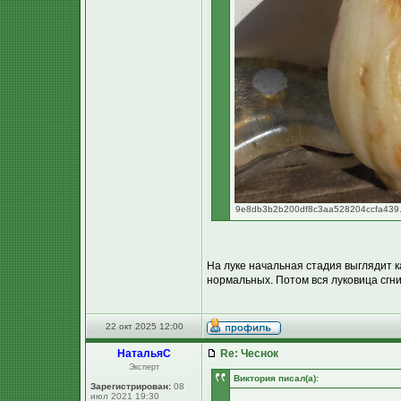
9e8db3b2b200df8c3aa528204ccfa439.jp
На луке начальная стадия выглядит 
нормальных. Потом вся луковица сгниё
22 окт 2025 12:00
НатальяС
Re: Чеснок
Эксперт
Виктория писал(а):
Зарегистрирован:
08
июл 2021 19:30