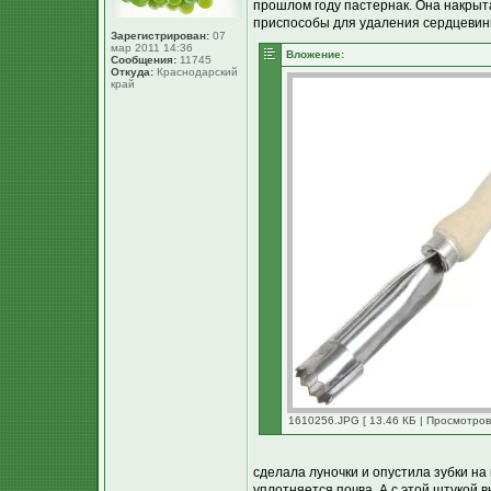
прошлом году пастернак. Она накрыт
приспособы для удаления сердцевин
Зарегистрирован:
07
мар 2011 14:36
Вложение:
Сообщения:
11745
Откуда:
Краснодарский
край
1610256.JPG [ 13.46 КБ | Просмотров
сделала луночки и опустила зубки на
уплотняется почва. А с этой штукой 