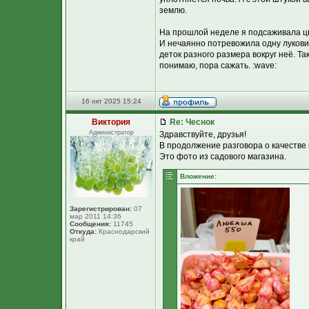
землю.
На прошлой неделе я подсаживала цве
И нечаянно потревожила одну луковиц
деток разного размера вокруг неё. Т
понимаю, пора сажать. :wave:
16 окт 2025 15:24
Виктория
Re: Чеснок
Администратор
Здравствуйте, друзья!
В продолжение разговора о качестве
Это фото из садового магазина.
Вложение:
Зарегистрирован:
07
мар 2011 14:36
Сообщения:
11745
Откуда:
Краснодарский
край