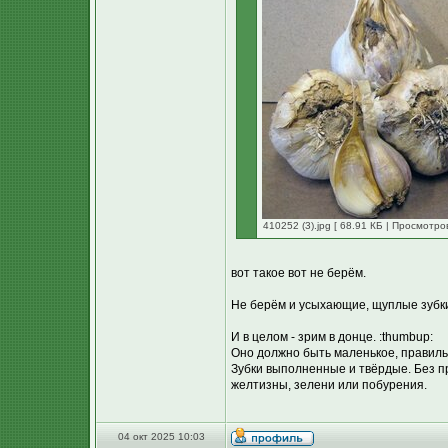
410252 (3).jpg [ 68.91 КБ | Просмотро
вот такое вот не берём.
Не берём и усыхающие, щуплые зубк
И в целом - зрим в донце. :thumbup:
Оно должно быть маленькое, правильн
Зубки выполненные и твёрдые. Без пр
желтизны, зелени или побурения.
04 окт 2025 10:03