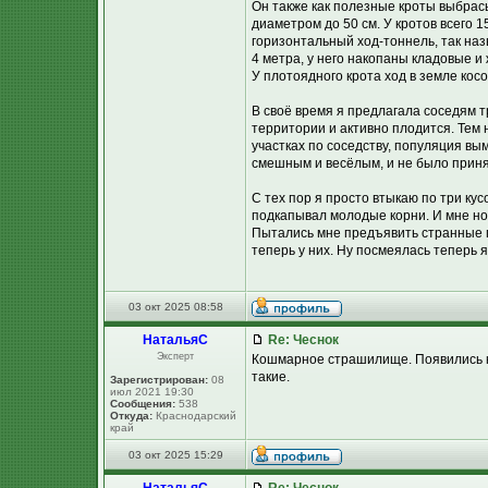
Он также как полезные кроты выбрасы
диаметром до 50 см. У кротов всего 
горизонтальный ход-тоннель, так наз
4 метра, у него накопаны кладовые и
У плотоядного крота ход в земле косо
В своё время я предлагала соседям т
территории и активно плодится. Тем 
участках по соседству, популяция вы
смешным и весёлым, и не было приня
С тех пор я просто втыкаю по три ку
подкапывал молодые корни. И мне но
Пытались мне предъявить странные пр
теперь у них. Ну посмеялась теперь я
03 окт 2025 08:58
НатальяС
Re: Чеснок
Эксперт
Кошмарное страшилище. Появились куч
такие.
Зарегистрирован:
08
июл 2021 19:30
Сообщения:
538
Откуда:
Краснодарский
край
03 окт 2025 15:29