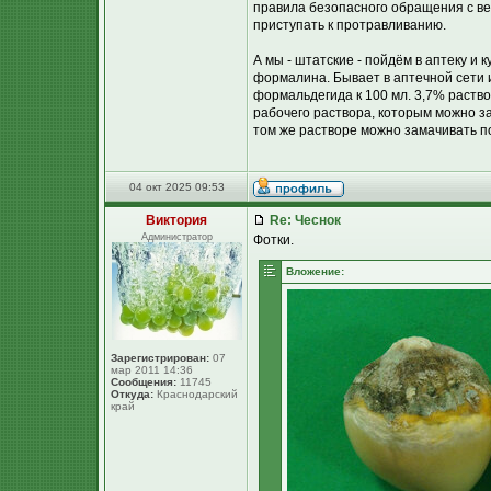
правила безопасного обращения с ве
приступать к протравливанию.
А мы - штатские - пойдём в аптеку и
формалина. Бывает в аптечной сети и
формальдегида к 100 мл. 3,7% раств
рабочего раствора, которым можно за
том же растворе можно замачивать п
04 окт 2025 09:53
Виктория
Re: Чеснок
Администратор
Фотки.
Вложение:
Зарегистрирован:
07
мар 2011 14:36
Сообщения:
11745
Откуда:
Краснодарский
край