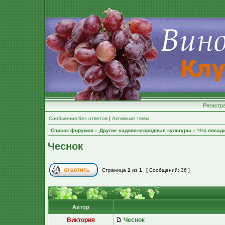
Регистр
Сообщения без ответов
|
Активные темы
Список форумов
»
Другие садово-огородные культуры
»
Что посад
Чеснок
Страница
1
из
1
[ Сообщений: 36 ]
Автор
Виктория
Чеснок