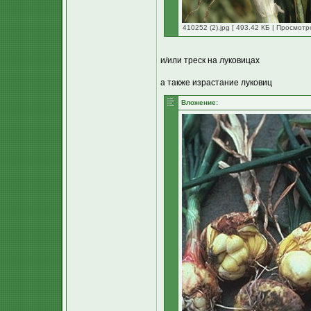
410252 (2).jpg [ 493.42 КБ | Просмотр
и/или треск на луковицах
а также израстание луковиц
Вложение: