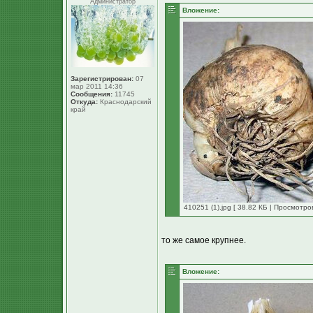
Администратор
Вложение:
Зарегистрирован:
07
мар 2011 14:36
Сообщения:
11745
Откуда:
Краснодарский
край
410251 (1).jpg [ 38.82 КБ | Просмотро
то же самое крупнее.
Вложение: