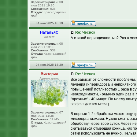
Зарегистрирован:
08
июл 2021 19:30
Сообщения:
538
Откуда:
Краснодарский
край
04 ноя 2025 18:19
НатальяС
Re: Чеснок
Эксперт
А с какой периодичностью? Раз в мес
Зарегистрирован:
08
июл 2021 19:30
Сообщения:
538
Откуда:
Краснодарский
край
04 ноя 2025 18:20
Виктория
Re: Чеснок
Администратор
Всё зависит от сложности проблемы.
лечения гипергидроза и неприятного з
повышенной потливостью 1 раза в су
необходимости, - обычно один раз в 
"прочных" - 40 минут. По моему опыт
эффект длится месяц.
Зарегистрирован:
07
В первые 1-2 обработки может ощущат
мар 2011 14:36
микроорганизмами. Нужно смыть раст
Сообщения:
11745
Откуда:
Краснодарский
обработку через трое суток. Через н
край
скатываться отмершая кожица, как по
сетки использовать не нужно. Нельзя