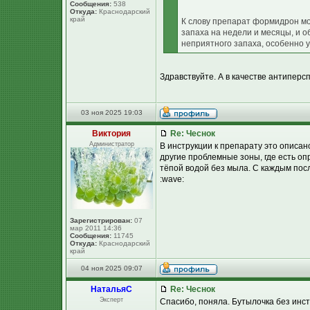
Сообщения:
538
Откуда:
Краснодарский
край
К слову препарат формидрон мо
запаха на недели и месяцы, и о
неприятного запаха, особенно у
Здравствуйте. А в качестве антиперс
03 ноя 2025 19:03
Виктория
Re: Чеснок
Администратор
В инструкции к препарату это описан
другие проблемные зоны, где есть оп
тёпой водой без мыла. С каждым по
:wave:
Зарегистрирован:
07
мар 2011 14:36
Сообщения:
11745
Откуда:
Краснодарский
край
04 ноя 2025 09:07
НатальяС
Re: Чеснок
Эксперт
Спасибо, поняла. Бутылочка без инст