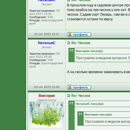
НатальяС
Re: Чеснок
Эксперт
В прошлом году в садовом центре пр
пока прайса на лук-чеснок у них нет
Зарегистрирован:
08
июл 2021 19:30
чеснок. Садим сорт Лекарь, там же в
Сообщения:
538
становится острее по вкусу.
Откуда:
Краснодарский
край
03 окт 2025 15:37
НатальяС
Re: Чеснок
Эксперт
Виктория писал(а):
Зарегистрирован:
08
июл 2021 19:30
Протравлю в медном купоросе 3
Сообщения:
538
Откуда:
Краснодарский
край
А на сколько времени замачивать в м
03 окт 2025 15:40
Виктория
Re: Чеснок
Администратор
НатальяС писал(а):
Виктория писал(а):
Протравлю в медном купор