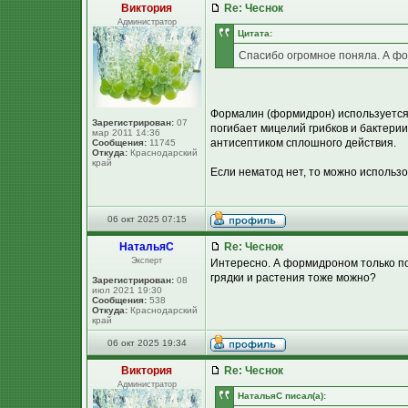
Виктория
Re: Чеснок
Администратор
Цитата:
Спасибо огромное поняла. А фо
Формалин (формидрон) используется 
Зарегистрирован:
07
погибает мицелий грибков и бактерии
мар 2011 14:36
антисептиком сплошного действия.
Сообщения:
11745
Откуда:
Краснодарский
край
Если нематод нет, то можно использ
06 окт 2025 07:15
НатальяС
Re: Чеснок
Эксперт
Интересно. А формидроном только п
грядки и растения тоже можно?
Зарегистрирован:
08
июл 2021 19:30
Сообщения:
538
Откуда:
Краснодарский
край
06 окт 2025 19:34
Виктория
Re: Чеснок
Администратор
НатальяС писал(а):