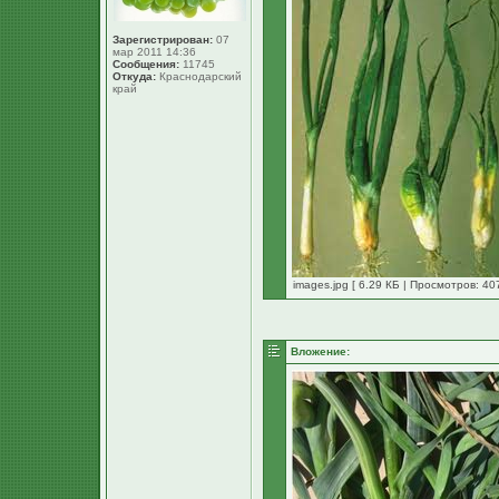
Зарегистрирован:
07
мар 2011 14:36
Сообщения:
11745
Откуда:
Краснодарский
край
images.jpg [ 6.29 КБ | Просмотров: 40
Вложение: