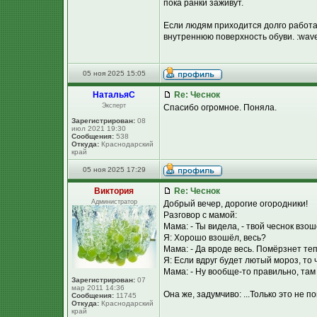
пока ранки заживут.
Если людям приходится долго работат
внутреннюю поверхность обуви. :wave
05 ноя 2025 15:05
НатальяС
Re: Чеснок
Эксперт
Спасибо огромное. Поняла.
Зарегистрирован:
08
июл 2021 19:30
Сообщения:
538
Откуда:
Краснодарский
край
05 ноя 2025 17:29
Виктория
Re: Чеснок
Администратор
Добрый вечер, дорогие огородники!
Разговор с мамой:
Мама: - Ты видела, - твой чеснок взош
Я: Хорошо взошёл, весь?
Мама: - Да вроде весь. Помёрзнет те
Я: Если вдруг будет лютый мороз, то 
Мама: - Ну вообще-то правильно, там
Зарегистрирован:
07
мар 2011 14:36
Она же, задумчиво: ...Только это не пом
Сообщения:
11745
Откуда:
Краснодарский
край