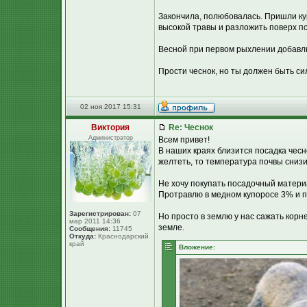
Закончила, полюбовалась. Пришли ку
высокой травы и разложить поверх пос
Весной при первом рыхлении добавлю
Прости чеснок, но ты должен быть си
02 ноя 2017 15:31
Виктория
Re: Чеснок
Администратор
Всем привет!
В наших краях близится посадка чесн
желтеть, то температура почвы снизи
Не хочу покупать посадочный матери
Протравлю в медном купоросе 3% и п
Зарегистрирован:
07
Но просто в землю у нас сажать корн
мар 2011 14:36
земле.
Сообщения:
11745
Откуда:
Краснодарский
край
Вложение: