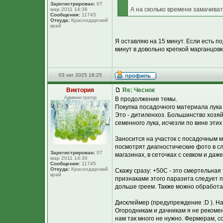
Зарегистрирован:
07
А на сколько времени замачиват
мар 2011 14:36
Сообщения:
11745
Откуда:
Краснодарский
край
Я оставляю на 15 минут. Если есть п
минут в довольно крепкой марганцовке
03 окт 2025 18:25
Виктория
Re: Чеснок
Администратор
В продолжение темы.
Покупка посадочного материала лука
Это - дитиленхоз. Большинство хозя
семенного лука, исчезли по вине этих
Заносится на участок с посадочным ма
посмотрят диагностические фото в сл
Зарегистрирован:
07
магазинах, в сеточках с севком и даже
мар 2011 14:36
Сообщения:
11745
Откуда:
Краснодарский
Скажу сразу: +50С - это смертельна
край
признаками этого паразита следует п
дольше греем. Также можно обработ
Дисклеймер (предупреждение :D ). Н
Огородникам и дачникам я не рекомен
нам так много не нужно. Фермерам, с