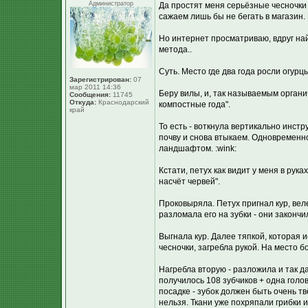
Администратор
Да простят меня серьёзные чесночки (
сажаем лишь бы не бегать в магазин.
Но интернет просматриваю, вдруг най
метода..
Суть. Место где два года росли огурцы
Зарегистрирован:
07
мар 2011 14:36
Беру вилы, и, так называемым органи
Сообщения:
11745
Откуда:
Краснодарский
компостные года".
край
То есть - воткнула вертикально инст
почву и снова втыкаем. Одновременн
ландшафтом. :wink:
Кстати, петух как видит у меня в рук
насчёт червей".
Проковыряла. Петух пригнал кур, веле
разломала его на зубки - они закончи
Выгнала кур. Далее тяпкой, которая 
чесночки, загребла рукой. На место 
Нагребла вторую - разложила и так д
получилось 108 зубчиков + одна голо
посадке - зубок должен быть очень тв
нельзя. Ткани уже похряпали грибки 