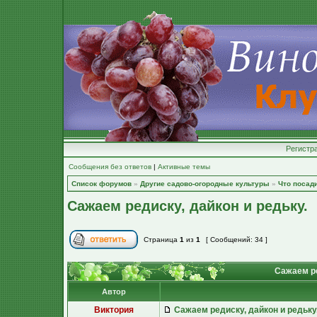
Регистр
Сообщения без ответов
|
Активные темы
Список форумов
»
Другие садово-огородные культуры
»
Что посад
Сажаем редиску, дайкон и редьку.
Страница
1
из
1
[ Сообщений: 34 ]
Сажаем ре
Автор
Виктория
Сажаем редиску, дайкон и редьку