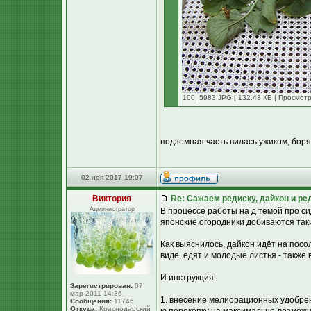
100_5983.JPG [ 132.43 КБ | Просмотр
подземная часть вилась ужиком, боряс
02 ноя 2017 19:07
Виктория
Re: Сажаем редиску, дайкон и ред
Администратор
В процессе работы на д темой про сид
японские огородники добиваются так
Как выяснилось, дайкон идёт на посо
виде, едят и молодые листья - также 
И инструкция.
Зарегистрирован:
07
мар 2011 14:36
1. внесение мелиорационных удобрени
Сообщения:
11746
Откуда:
Краснодарский