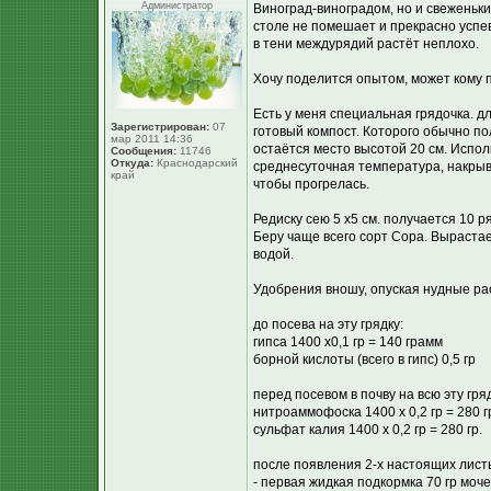
Администратор
Виноград-виноградом, но и свеженьки
столе не помешает и прекрасно успев
в тени междурядий растёт неплохо.
Хочу поделится опытом, может кому 
Есть у меня специальная грядочка. д
Зарегистрирован:
07
готовый компост. Которого обычно по
мар 2011 14:36
остаётся место высотой 20 см. Испо
Сообщения:
11746
Откуда:
Краснодарский
среднесуточная температура, накрыв
край
чтобы прогрелась.
Редиску сею 5 х5 см. получается 10 р
Беру чаще всего сорт Сора. Вырастае
водой.
Удобрения вношу, опуская нудные рас
до посева на эту грядку:
гипса 1400 х0,1 гр = 140 грамм
борной кислоты (всего в гипс) 0,5 гр
перед посевом в почву на всю эту гряд
нитроаммофоска 1400 х 0,2 гр = 280 г
сульфат калия 1400 х 0,2 гр = 280 гр.
после появления 2-х настоящих лист
- первая жидкая подкормка 70 гр моче