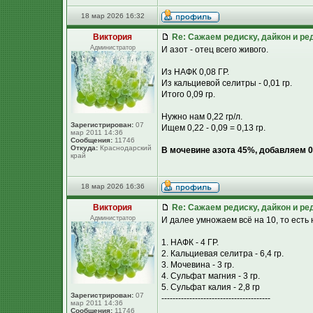
18 мар 2026 16:32
Виктория
Re: Сажаем редиску, дайкон и ред
Администратор
И азот - отец всего живого.
Из НАФК 0,08 ГР.
Из кальциевой селитры - 0,01 гр.
Итого 0,09 гр.
Нужно нам 0,22 гр/л.
Зарегистрирован:
07
Ищем 0,22 - 0,09 = 0,13 гр.
мар 2011 14:36
Сообщения:
11746
Откуда:
Краснодарский
В мочевине азота 45%, добавляем 0,
край
18 мар 2026 16:36
Виктория
Re: Сажаем редиску, дайкон и ред
Администратор
И далее умножаем всё на 10, то есть 
1. НАФК - 4 ГР.
2. Кальциевая селитра - 6,4 гр.
3. Мочевина - 3 гр.
4. Сульфат магния - 3 гр.
5. Сульфат калия - 2,8 гр
Зарегистрирован:
07
---------------------------------------
мар 2011 14:36
Сообщения:
11746