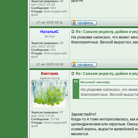
другой.
Зарегистрирован:
08
июл 2021 19:30
Сообщения:
541
Откуда:
Краснодарский
край
17 окт 2025 18:11
НатальяС
Re: Сажаем редиску, дайкон и ред
Эксперт
На упаковке написано, что может ме
благоприятные. Весной вырастал, как
Зарегистрирован:
08
июл 2021 19:30
Сообщения:
541
Откуда:
Краснодарский
край
17 окт 2025 18:19
Виктория
Re: Сажаем редиску, дайкон и ред
Администратор
НатальяС писал(а):
На упаковке написано, что мож
благоприятные. Весной вырастал
Зарегистрирован:
07
Здравствуйте!
мар 2011 14:36
Когда-то я тоже интересовалась, как
Сообщения:
11746
Откуда:
Краснодарский
цилиндрическим или округлым. Оказал
край
осевой корень, вырасти кривобокой и
меняется.