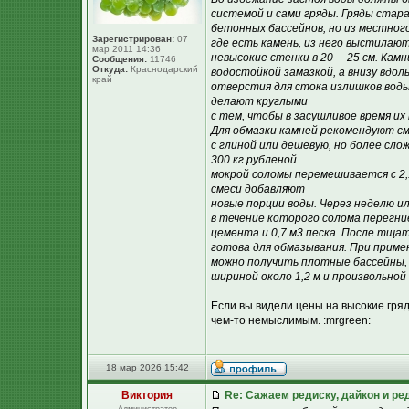
системой и сами гряды. Гряды ста
бетонных бассейнов, но из местног
Зарегистрирован:
07
где есть камень, из него выстилаю
мар 2011 14:36
невысокие стенки в 20 —25 см. Камн
Сообщения:
11746
Откуда:
Краснодарский
водостойкой замазкой, а внизу вдо
край
отверстия для стока излишков воды 
делают круглыми
с тем, чтобы в засушливое время их
Для обмазки камней рекомендуют см
с глиной или дешевую, но более сло
300 кг рубленой
мокрой соломы перемешивается с 2,1
смеси добавляют
новые порции воды. Через неделю ил
в течение которого солома перегни
цемента и 0,7 м3 песка. После тща
готова для обмазывания. При приме
можно получить плотные бассейны, 
шириной около 1,2 м и произвольно
Если вы видели цены на высокие гря
чем-то немыслимым. :mrgreen:
18 мар 2026 15:42
Виктория
Re: Сажаем редиску, дайкон и ред