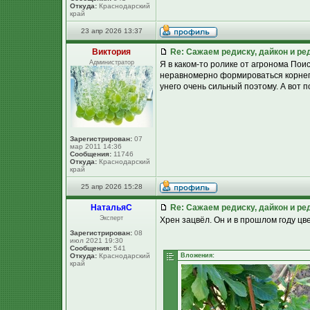
Откуда:
Краснодарский
край
23 апр 2026 13:37
Виктория
Re: Сажаем редиску, дайкон и ред
Администратор
Я в каком-то ролике от агронома Поис
неравномерно формироваться корнепл
унего очень сильный поэтому. А вот 
Зарегистрирован:
07
мар 2011 14:36
Сообщения:
11746
Откуда:
Краснодарский
край
25 апр 2026 15:28
НатальяС
Re: Сажаем редиску, дайкон и ред
Эксперт
Хрен зацвёл. Он и в прошлом году цве
Зарегистрирован:
08
июл 2021 19:30
Сообщения:
541
Откуда:
Краснодарский
Вложения:
край