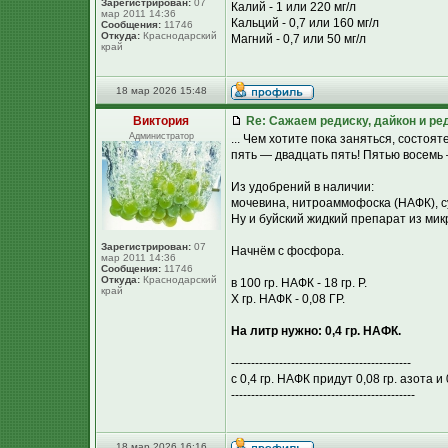
Зарегистрирован:
07
Калий - 1 или 220 мг/л
мар 2011 14:36
Кальций - 0,7 или 160 мг/л
Сообщения:
11746
Откуда:
Краснодарский
Магний - 0,7 или 50 мг/л
край
18 мар 2026 15:48
Виктория
Re: Сажаем редиску, дайкон и ред
Администратор
... Чем хотите пока заняться, состо
пять — двадцать пять! Пятью восемь 
Из удобрений в наличии:
мочевина, нитроаммофоска (НАФК), с
Ну и буйский жидкий препарат из мик
Зарегистрирован:
07
Начнём с фосфора.
мар 2011 14:36
Сообщения:
11746
Откуда:
Краснодарский
в 100 гр. НАФК - 18 гр. Р.
край
Х гр. НАФК - 0,08 ГР.
На литр нужно: 0,4 гр. НАФК.
---------------------------------------------
с 0,4 гр. НАФК придут 0,08 гр. азота и 
----------------------------------------------
18 мар 2026 16:16