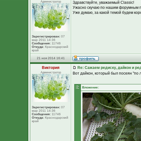
Администратор
Здравствуйте, уважаемый Classic!
Ужасно скучаю по нашим форумным п
Уже думаю, за какой темой будем кор
Зарегистрирован:
07
мар 2011 14:36
Сообщения:
11746
Откуда:
Краснодарский
край
21 ноя 2014 16:41
Виктория
Re: Сажаем редиску, дайкон и ред
Администратор
Вот дайкон, который был посеян "по л
Вложение:
Зарегистрирован:
07
мар 2011 14:36
Сообщения:
11746
Откуда:
Краснодарский
край