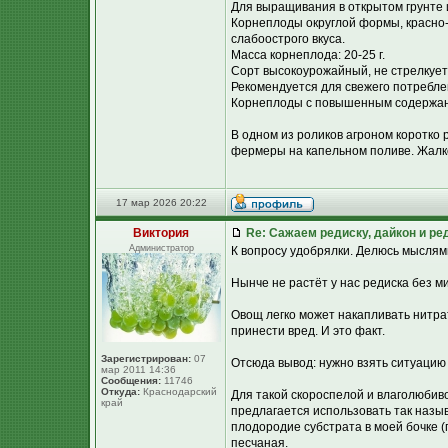
Для выращивания в открытом грунте 
Корнеплоды округлой формы, красно-м
слабоострого вкуса.
Масса корнеплода: 20-25 г.
Сорт высокоурожайный, не стрелкует
Рекомендуется для свежего потребле
Корнеплоды с повышенным содержан
В одном из роликов агроном коротко 
фермеры на капельном поливе. Жалко 
17 мар 2026 20:22
Виктория
Re: Сажаем редиску, дайкон и ред
Администратор
К вопросу удобрялки. Делюсь мыслями
Нынче не растёт у нас редиска без м
Овощ легко может накапливать нитра
принести вред. И это факт.
Зарегистрирован:
07
Отсюда вывод: нужно взять ситуацию 
мар 2011 14:36
Сообщения:
11746
Откуда:
Краснодарский
Для такой скороспелой и влаголюбиво
край
предлагается использовать так назы
плодородие субстрата в моей бочке (г
песчаная.