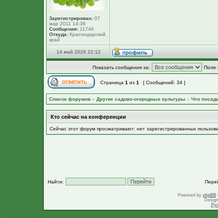
Зарегистрирован:
07
мар 2011 14:36
Сообщения:
11746
Откуда:
Краснодарский
край
14 май 2026 22:12
Показать сообщения за:
Поле 
Страница
1
из
1
[ Сообщений: 34 ]
Список форумов
»
Другие садово-огородные культуры
»
Что посад
Кто сейчас на конференции
Сейчас этот форум просматривают: нет зарегистрированных пользов
Найти:
Пере
Powered by
phpBB
Desig
Ру