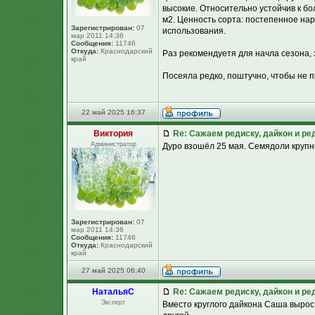
высокие. Относительно устойчив к б
м2. Ценность сорта: постепенное на
Зарегистрирован:
07
использования.
мар 2011 14:36
Сообщения:
11746
Откуда:
Краснодарский
Раз рекомендуетя для начла сезона, 
край
Посеяла редко, поштучно, чтобы не п
22 май 2025 16:37
Виктория
Re: Сажаем редиску, дайкон и ред
Администратор
Дуро взошёл 25 мая. Семядоли крупны
Зарегистрирован:
07
мар 2011 14:36
Сообщения:
11746
Откуда:
Краснодарский
край
27 май 2025 06:40
НатальяС
Re: Сажаем редиску, дайкон и ред
Эксперт
Вместо круглого дайкона Саша вырос