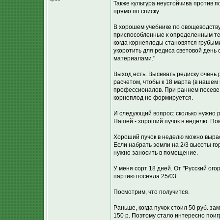
Также культура неустойчива против п
прямо по списку.
В хорошем учебнике по овощеводству
приспособленные к определенным тем
когда корнеплоды становятся грубым
укоротить для редиса световой день 
материалами."
Выход есть. Высевать редиску очень
расчетом, чтобы к 18 марта (в нашем 
профессионалов. При раннем посеве н
корнеплод не формируется.
И следующий вопрос: сколько нужно 
Нашей - хороший пучок в неделю. Пок
Хороший пучок в неделю можно вырас
Если набрать земли на 2/3 высоты го
нужно заносить в помещение.
У меня сорт 18 дней. От "Русский ого
партию посеяла 25/03.
Посмотрим, что получится.
Раньше, когда пучок стоил 50 руб. за
150 р. Поэтому стало интересно поигр