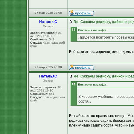
27 мар 2025 08:05
НатальяС
Re: Сажаем редиску, дайкон и ред
Эксперт
Виктория писал(а):
Зарегистрирован:
08
июл 2021 19:30
Придётся повторять посевы еж
Сообщения:
541
Откуда:
Краснодарский
край
Всё-таки это заморочно, еженедельно
27 мар 2025 20:38
НатальяС
Re: Сажаем редиску, дайкон и ред
Эксперт
Виктория писал(а):
Зарегистрирован:
08
июл 2021 19:30
Сообщения:
541
В хорошем учебнике по овощево
Откуда:
Краснодарский
край
сорта, .
Вот абсолютно правильно пишут. Мы 
редиски картошку садим. Вырастает ме
плёнку надо садить сорта, устойчивы