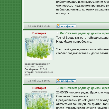
плёнку посадили, он вырос, но не кру
что пересортица, потом прочитала в 
неблагоприятных условиях выращиван
посадить.
15 май 2025 21:49
Виктория
Re: Сажаем редиску, дайкон и ред
Администратор
Точно! Вроде как есть нейтральноднев
Надо будет попробовать.
Я вот всё думаю, может кольраби вве
стеблеплод вырастает и долго лежит. П
Зарегистрирован:
07
мар 2011 14:36
Сообщения:
11746
Откуда:
Краснодарский
край
16 май 2025 16:59
Виктория
Re: Сажаем редиску, дайкон и ред
Администратор
20/05/25 - посяла редис Дуро краснод
Описание. Заманчивое.
Среднеспелый (25–30 дней от всходо
открытом и защищенном грунте. Корн
цвета. Мякоть белая, сочная, хрустя