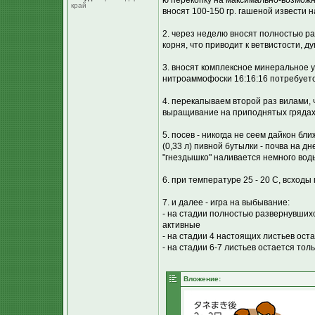
ю перекопку на максимально-возможну
край
вносят 100-150 гр. гашеной извести на
2. через неделю вносят полностью р
корня, что приводит к ветвистости, дуп
3. вносят комплексное минеральное у
нитроаммофоски 16:16:16 потребуетс
4. перекапываем второй раз вилами, 
выращивание на приподнятых грядах 
5. посев - никогда не сеем дайкон бл
(0,33 л) пивной бутылки - почва на д
"гнездышко" наливается немного вод
6. при температуре 25 - 20 С, всход
7. и далее - игра на выбывание:
- на стадии полностью развернувшихс
активные
- на стадии 4 настоящих листьев ост
- на стадии 6-7 листьев остается тол
Вложение: