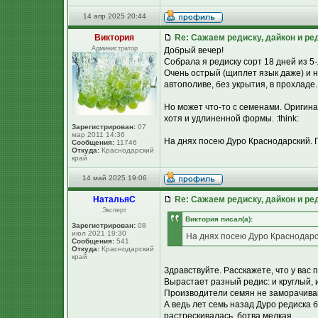
14 апр 2025 20:44
Виктория
Re: Сажаем редиску, дайкон и ред
Администратор
Добрый вечер!
Собрала я редиску сорт 18 дней из 5
Очень острый (щиплет язык даже) и н
автополиве, без укрытия, в прохладе.
Но может что-то с семенами. Оригин
хотя и удлиненной формы. :think:
Зарегистрирован:
07
мар 2011 14:36
На днях посею Дуро Краснодарский. П
Сообщения:
11746
Откуда:
Краснодарский
край
14 май 2025 19:06
НатальяС
Re: Сажаем редиску, дайкон и ред
Эксперт
Виктория писал(а):
Зарегистрирован:
08
июл 2021 19:30
На днях посею Дуро Краснодарск
Сообщения:
541
Откуда:
Краснодарский
край
Здравствуйте. Расскажете, что у вас 
Вырастает разный редис: и круглый, и
Производители семян не заморачиваю
А ведь лет семь назад Дуро редиска бы
растрескивалась, ботва мелкая.