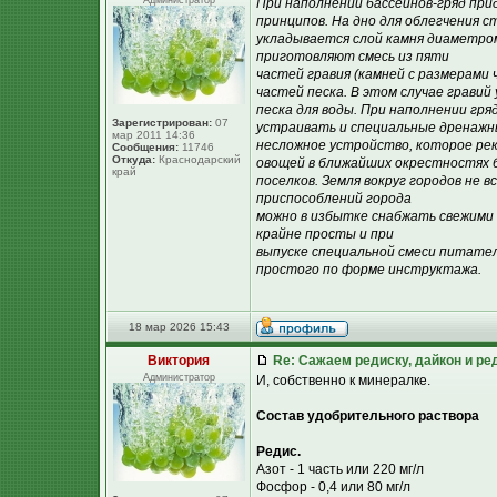
Администратор
При наполнении бассейнов-гряд пр
принципов. На дно для облегчения 
укладывается слой камня диаметром 
приготовляют смесь из пяти
частей гравия (камней с размерами ч
частей песка. В этом случае грави
песка для воды. При наполнении гря
Зарегистрирован:
07
устраивать и специальные дренажны
мар 2011 14:36
несложное устройство, которое ре
Сообщения:
11746
Откуда:
Краснодарский
овощей в ближайших окрестностях б
край
поселков. Земля вокруг городов не
приспособлений города
можно в избытке снабжать свежими
крайне просты и при
выпуске специальной смеси питател
простого по форме инструктажа.
18 мар 2026 15:43
Виктория
Re: Сажаем редиску, дайкон и ред
Администратор
И, собственно к минералке.
Состав удобрительного раствора
Редис.
Азот - 1 часть или 220 мг/л
Фосфор - 0,4 или 80 мг/л