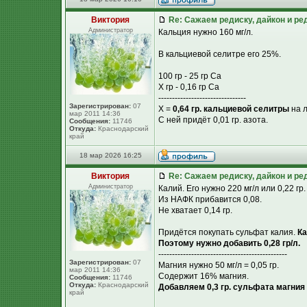
Виктория
Re: Сажаем редиску, дайкон и ред
Администратор
Кальция нужно 160 мг/л.
В кальциевой селитре его 25%.
100 гр - 25 гр Са
Х гр - 0,16 гр Са
--------------------------------
Зарегистрирован:
07
Х =
0,64 гр. кальциевой селитры
на л
мар 2011 14:36
С ней придёт 0,01 гр. азота.
Сообщения:
11746
Откуда:
Краснодарский
край
18 мар 2026 16:25
Виктория
Re: Сажаем редиску, дайкон и ред
Администратор
Калий. Его нужно 220 мг/л или 0,22 гр.
Из НАФК прибавится 0,08.
Не хватает 0,14 гр.
Придётся покупать сульфат калия.
Ка
Поэтому нужно добавить 0,28 гр/л.
-----------------------------------------------
Зарегистрирован:
07
Магния нужно 50 мг/л = 0,05 гр.
мар 2011 14:36
Содержит 16% магния.
Сообщения:
11746
Откуда:
Краснодарский
Добавляем 0,3 гр. сульфата магния 
край