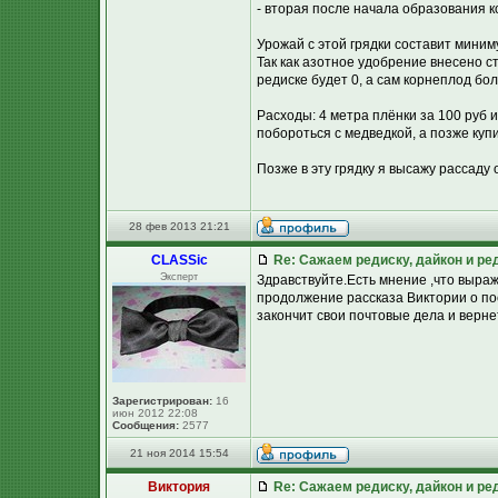
- вторая после начала образования ко
Урожай с этой грядки составит миниму
Так как азотное удобрение внесено стр
редиске будет 0, а сам корнеплод бо
Расходы: 4 метра плёнки за 100 руб и
побороться с медведкой, а позже куп
Позже в эту грядку я высажу рассаду 
28 фев 2013 21:21
CLASSic
Re: Сажаем редиску, дайкон и ред
Эксперт
Здравствуйте.Есть мнение ,что выра
продолжение рассказа Виктории о по
закончит свои почтовые дела и вернетс
Зарегистрирован:
16
июн 2012 22:08
Сообщения:
2577
21 ноя 2014 15:54
Виктория
Re: Сажаем редиску, дайкон и ред