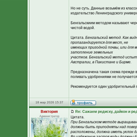
Но не суть. Данные возьмём из класс
издательство Ленинградского универс
Бенгальскиим методом называют чер
чистой водой.
Цитата.
Бенгальский метод. Как вид
пропагандируется для мест, не
имеющих пригодной почвы, или для 
затопление земельных
участков. Бенгальский метод испыт
Австралии, в Пакистане и Бирме.
Предназначена такая схема прежде вс
поливать удобрениями не получается
Рекомендуется один удобрительный п
18 мар 2026 15:37
Виктория
Re: Сажаем редиску, дайкон и ред
Администратор
Цитата.
При Бенгальском методе выращиван
должны быть приподняты над повер
расположены, должна иметь уклон д
Во избежание застоя воды должны 