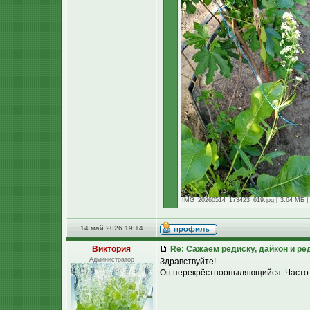
IMG_20260514_173423_619.jpg [ 3.64 МБ | 
14 май 2026 19:14
Виктория
Re: Сажаем редиску, дайкон и ред
Администратор
Здравствуйте!
Он перекрёстноопыляющийся. Часто бы