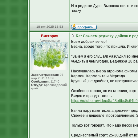
И о редиске Дуро. Выросла опять и с
:crazy:
18 окт 2025 13:53
Виктория
Re: Сажаем редиску, дайкон и ред
Администратор
Всем добрый вечер!
Весна, вроде того, что пришла. И как-
"Зачем я его слушал! Разбудил во мн
убедить в чем угодно. Бедняжка 18 ра
Наслушалась вчера агронома фирмы П
Зарегистрирован:
07
Кармен, Кармелита и Меркадо.
мар 2011 14:36
Крупный, не дрябнет, не цветушничае
Сообщения:
11746
Откуда:
Краснодарский
край
Особенно хорош, по их мнению, сорт
Видео и правда - огонь.
https://rutube.ru/video/5a48e6bc8c6
Взяла пару пакетиков, а девочки-пр
Свежее и дешевле, протравленные. З
Только вот говорят, что надо песок вне
Среднеспелый сорт: 25-30 дней от вс