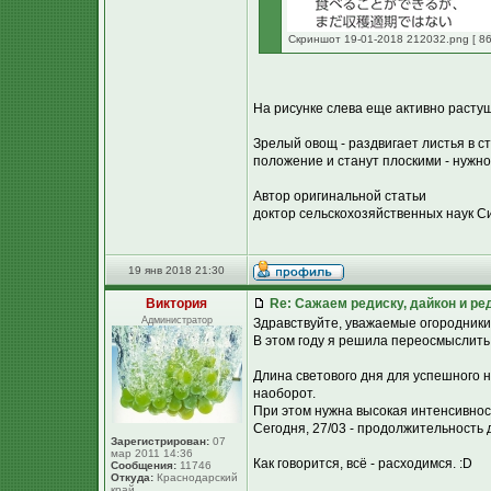
Скриншот 19-01-2018 212032.png [ 86
На рисунке слева еще активно растущи
Зрелый овощ - раздвигает листья в с
положение и станут плоскими - нужно
Автор оригинальной статьи
доктор сельскохозяйственных наук С
19 янв 2018 21:30
Виктория
Re: Сажаем редиску, дайкон и ред
Администратор
Здравствуйте, уважаемые огородники
В этом году я решила переосмыслить
Длина светового дня для успешного 
наоборот.
При этом нужна высокая интенсивнос
Сегодня, 27/03 - продолжительность д
Зарегистрирован:
07
мар 2011 14:36
Как говорится, всё - расходимся. :D
Сообщения:
11746
Откуда:
Краснодарский
край