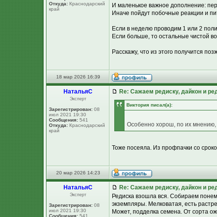
Откуда:
Краснодарский
И маленькое важное дополнение: пер
край
Иначе пойдут побочные реакции и пи
Если в неделю проводим 1 или 2 поли
Если больше, то остальные чистой во
Расскажу, что из этого получится позж
18 мар 2026 16:39
НатальяС
Re: Сажаем редиску, дайкон и ред
Эксперт
Виктория писал(а):
Зарегистрирован:
08
июл 2021 19:30
Сообщения:
541
Особенно хорош, по их мнению,
Откуда:
Краснодарский
край
Тоже посеяла. Из профпачки со сроко
20 мар 2026 14:23
НатальяС
Re: Сажаем редиску, дайкон и ред
Эксперт
Редиска взошла вся. Собираем понемн
экземпляры. Мелковатая, есть растре
Зарегистрирован:
08
июл 2021 19:30
Может, подделка семена. От сорта о
Сообщения:
541