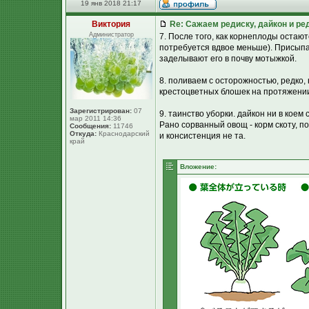
19 янв 2018 21:17
Виктория
Re: Сажаем редиску, дайкон и ред
Администратор
7. После того, как корнеплоды остаю
потребуется вдвое меньше). Присыпаю
заделывают его в почву мотыжкой.
8. поливаем с осторожностью, редко,
крестоцветных блошек на протяжении
Зарегистрирован:
07
9. таинство уборки. дайкон ни в коем
мар 2011 14:36
Рано сорванный овощ - корм скоту, по
Сообщения:
11746
Откуда:
Краснодарский
и консистенция не та.
край
Вложение: