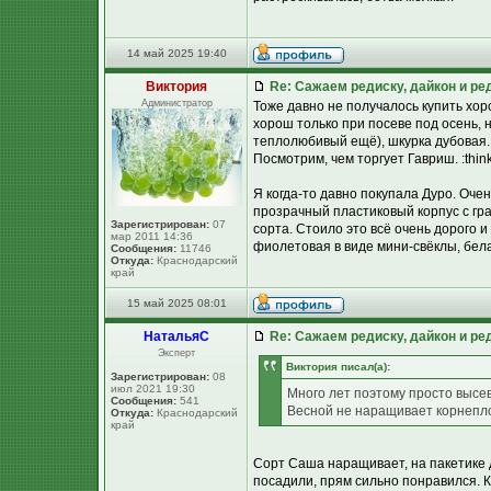
14 май 2025 19:40
Виктория
Re: Сажаем редиску, дайкон и ред
Администратор
Тоже давно не получалось купить хор
хорош только при посеве под осень, 
теплолюбивый ещё), шкурка дубовая.
Посмотрим, чем торгует Гавриш. :think
Я когда-то давно покупала Дуро. Оче
прозрачный пластиковый корпус с г
Зарегистрирован:
07
сорта. Стоило это всё очень дорого и
мар 2011 14:36
фиолетовая в виде мини-свёклы, бела
Сообщения:
11746
Откуда:
Краснодарский
край
15 май 2025 08:01
НатальяС
Re: Сажаем редиску, дайкон и ред
Эксперт
Виктория писал(а):
Зарегистрирован:
08
июл 2021 19:30
Много лет поэтому просто высев
Сообщения:
541
Весной не наращивает корнепл
Откуда:
Краснодарский
край
Сорт Саша наращивает, на пакетике 
посадили, прям сильно понравился. К