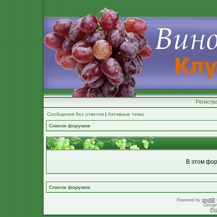
Регистр
Сообщения без ответов
|
Активные темы
Список форумов
В этом фор
Список форумов
Powered by
phpBB
Desig
Ру