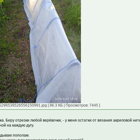
5296539526556150991.jpg [ 86.3 КБ | Просмотров: 7445 ]
ка. Беру отрезки любой верёвочки, - у меня остатки от вязания акриловой нит
ной на каждую дугу.
адываю пополам.