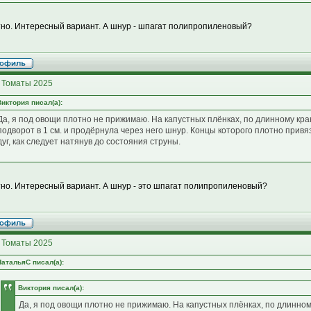
но. Интересный вариант. А шнур - шпагат полипропиленовый?
 Томаты 2025
Виктория писал(а):
Да, я под овощи плотно не прижимаю. На капустных плёнках, по длинному кр
подворот в 1 см. и продёрнула через него шнур. Концы которого плотно привя
дуг, как следует натянув до состояния струны.
но. Интересный вариант. А шнур - это шпагат полипропиленовый?
 Томаты 2025
НатальяС писал(а):
Виктория писал(а):
Да, я под овощи плотно не прижимаю. На капустных плёнках, по длинном