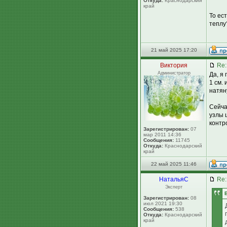
Откуда:
Краснодарский
край
То ес
теплу
21 май 2025 17:20
Виктория
Re:
Администратор
Да, я
1 см.
натян
Сейча
узлы 
контр
Зарегистрирован:
07
мар 2011 14:36
Сообщения:
11745
Откуда:
Краснодарский
край
22 май 2025 11:46
НатальяС
Re:
Эксперт
Зарегистрирован:
08
июл 2021 19:30
Сообщения:
538
Откуда:
Краснодарский
край