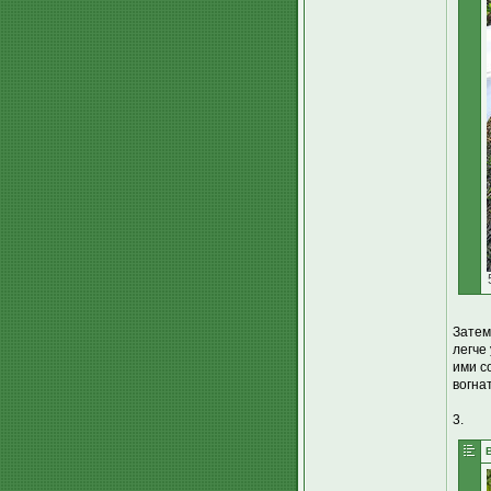
Затем
легче
ими с
вогнат
3.