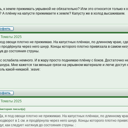
ть, к земле прижимать укрывной не обязательно? Или это относится только 
? А плёнку на капусте прижимаете к земле? Капусту же в холод высаживаем.
 Томаты 2025
 под овощи плотно не прижимаю. На капустных плёнках, по длинному краю, сд
 и продёрнула через него шнур. Концы которого плотно привязала в самом низу
ув до состояния струны.
с ослабила немного. И в жару просто поднимаю плёнку с боков. Достаточно не
шнура. Мне кажется так меньше грязи на укрывном материале и легче доступ к
оль какой-никакой. :wave:
 Томаты 2025
Виктория писал(а):
Да, я под овощи плотно не прижимаю. На капустных плёнках, по длинному кр
подворот в 1 см. и продёрнула через него шнур. Концы которого плотно привя
дуг, как следует натянув до состояния струны. :