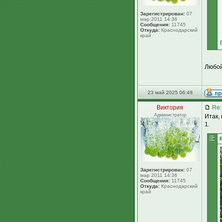
Зарегистрирован:
07
мар 2011 14:36
Сообщения:
11745
Откуда:
Краснодарский
край
Любой
23 май 2025 06:48
Виктория
Re:
Администратор
Итак,
1.
Зарегистрирован:
07
мар 2011 14:36
Сообщения:
11745
Откуда:
Краснодарский
край