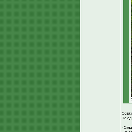
Обвяз
По од
- Скл