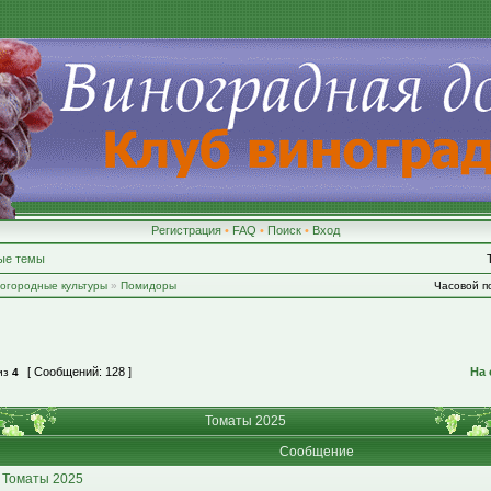
Регистрация
•
FAQ
•
Поиск
•
Вход
ые темы
-огородные культуры
»
Помидоры
Часовой по
[ Сообщений: 128 ]
На 
из
4
Томаты 2025
Сообщение
 Томаты 2025