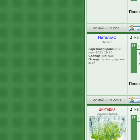
Понят
22 май 2025 22:10
НатальяС
Re:
Эксперт
Зарегистрирован:
08
июл 2021 19:30
Сообщения:
538
Откуда:
Краснодарский
край
:
Понят
22 май 2025 22:14
Виктория
Re:
Администратор