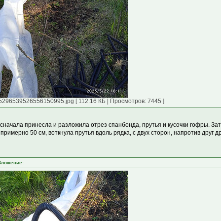
5296539526556150995.jpg [ 112.16 КБ | Просмотров: 7445 ]
 сначала принесла и разложила отрез спанбонда, прутья и кусочки гофры. Зат
 примерно 50 см, воткнула прутья вдоль рядка, с двух сторон, напротив друг др
Вложение: