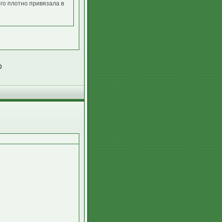
ого плотно привязала в
D