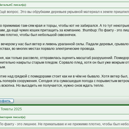
НатальяС писал(а):
Ещё вопрос. Это вы обрубками деревьев укрывной материал к земле пришпи
о прижимаю там-сям края и торцы, чтобы кот не забирался. А то тут некотр
ми, да ещё чужих кошек притащить за компанию. :thumbup: По факту - это ли
мю плотно, чтобы был небольшой сквознячок.
 вечером у нас был ветер и ливень ураганной силы. Падали деревья, срывало
ествах, во многих местах порвало электрические провода.
ня, как только рассвело, отправилась оценить масштаб разрушений. Помидо
нительно накрыты старым пледом. Сорвало плед, хотя он был уже мокрым от
ым.
ытие над грядкой с помидорами стоит как ни в чём не бывало. Хотя ветер был, 
ть поперёк сооружения. Сегодня эта сумасшедшя погода с порывистым ветро
а вскопна. Но высадить не получается, нужно снов ждать тепло.
 Томаты 2025
Виктория писал(а):
По факту - это лишнее. Не прикапываю и не прижимю плотно, чтобы был небо