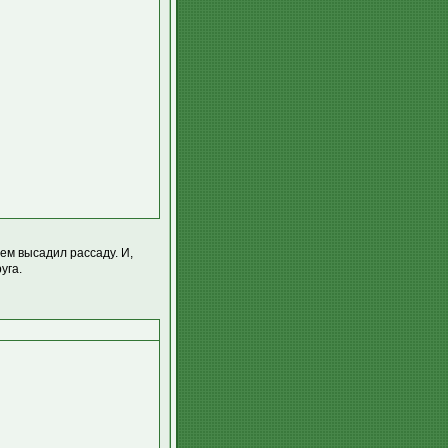
ем высадил рассаду. И,
уга.