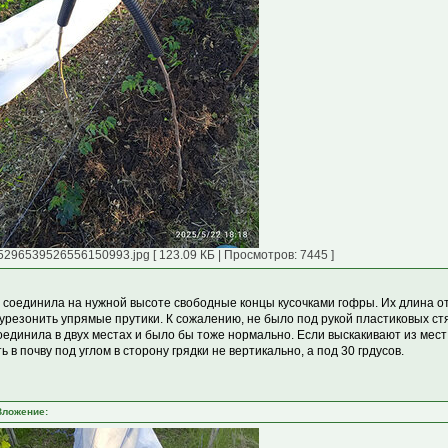
5296539526556150993.jpg [ 123.09 КБ | Просмотров: 7445 ]
 соединила на нужной высоте свободные концы кусочками гофры. Их длина от 
 урезонить упрямые прутики. К сожалению, не было под рукой пластиковых стя
оединила в двух местах и было бы тоже нормально. Если выскакивают из мест
ь в почву под углом в сторону грядки не вертикально, а под 30 грдусов.
Вложение: