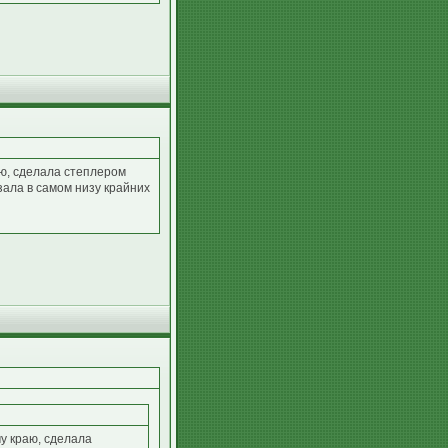
аю, сделала степлером
зала в самом низу крайних
у краю, сделала