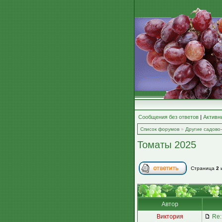
Сообщения без ответов
|
Активн
Список форумов
»
Другие садово
Томаты 2025
Страница
2
Автор
Виктория
Re: