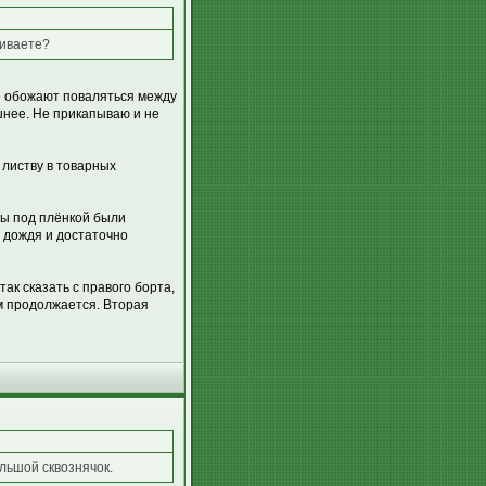
ливаете?
ые обожают поваляться между
шнее. Не прикапываю и не
 листву в товарных
ры под плёнкой были
 дождя и достаточно
так сказать с правого борта,
м продолжается. Вторая
льшой сквознячок.