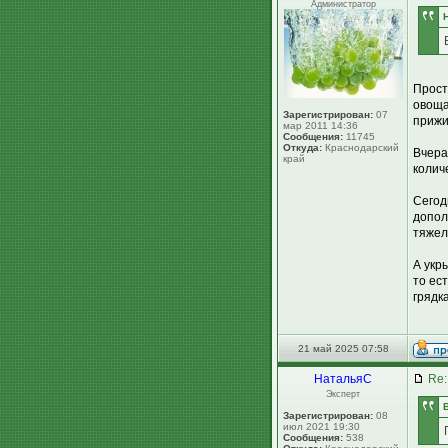
Администратор
Прост
овоща
Зарегистрирован:
07
прижи
мар 2011 14:36
Сообщения:
11745
Откуда:
Краснодарский
Вчера
край
колич
Сегод
допол
тяжел
А укр
то ес
грядк
21 май 2025 07:58
НатальяС
Re:
Эксперт
Зарегистрирован:
08
июл 2021 19:30
Сообщения:
538