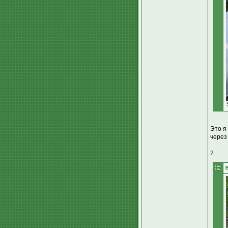
Это я
через
2.