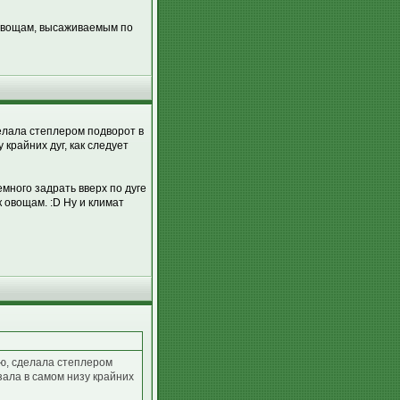
к овощам, высаживаемым по
елала степлером подворот в
 крайних дуг, как следует
много задрать вверх по дуге
 овощам. :D Ну и климат
аю, сделала степлером
зала в самом низу крайних