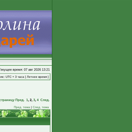
Текущее время: 07 авг 2026 13:21
яс: UTC + 3 часа [ Летнее время ]
страницу
Пред.
1
,
2
,
3
,
4
След.
Пред. тема
|
След. тема