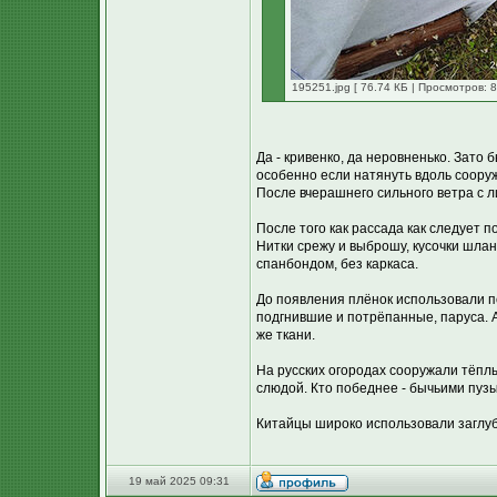
195251.jpg [ 76.74 КБ | Просмотров: 8
Да - кривенко, да неровненько. Зато
особенно если натянуть вдоль соору
После вчерашнего сильного ветра с л
После того как рассада как следует по
Нитки срежу и выброшу, кусочки шлан
спанбондом, без каркаса.
До появления плёнок использовали по
подгнившие и потрёпанные, паруса. 
же ткани.
На русских огородах сооружали тёплы
слюдой. Кто победнее - бычьими пуз
Китайцы широко использовали заглубл
19 май 2025 09:31