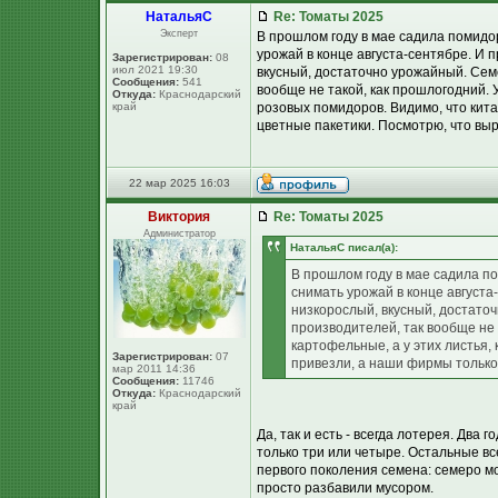
НатальяС
Re: Томаты 2025
Эксперт
В прошлом году в мае садила помидо
урожай в конце августа-сентябре. И
Зарегистрирован:
08
июл 2021 19:30
вкусный, достаточно урожайный. Семе
Сообщения:
541
вообще не такой, как прошлогодний. У
Откуда:
Краснодарский
край
розовых помидоров. Видимо, что кит
цветные пакетики. Посмотрю, что выр
22 мар 2025 16:03
Виктория
Re: Томаты 2025
Администратор
НатальяС писал(а):
В прошлом году в мае садила п
снимать урожай в конце август
низкорослый, вкусный, достаточ
производителей, так вообще не 
картофельные, а у этих листья,
Зарегистрирован:
07
привезли, а наши фирмы только
мар 2011 14:36
Сообщения:
11746
Откуда:
Краснодарский
край
Да, так и есть - всегда лотерея. Два
только три или четыре. Остальные вс
первого поколения семена: семеро м
просто разбавили мусором.