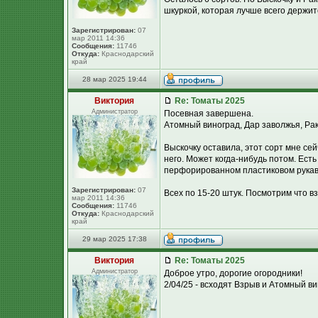
шкуркой, которая лучше всего держит
Зарегистрирован:
07
мар 2011 14:36
Сообщения:
11746
Откуда:
Краснодарский
край
28 мар 2025 19:44
Виктория
Re: Томаты 2025
Администратор
Посевная завершена.
Атомный виноград, Дар заволжья, Рак
Выскочку оставила, этот сорт мне се
него. Может когда-нибудь потом. Есть
перфорированном пластиковом рукаве. 
Зарегистрирован:
07
Всех по 15-20 штук. Посмотрим что вз
мар 2011 14:36
Сообщения:
11746
Откуда:
Краснодарский
край
29 мар 2025 17:38
Виктория
Re: Томаты 2025
Администратор
Доброе утро, дорогие огородники!
2/04/25 - всходят Взрыв и Атомный в