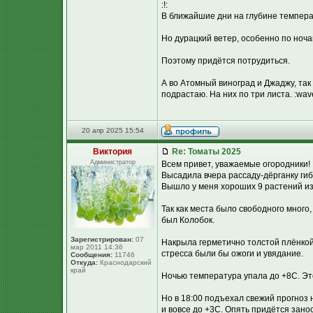
:!:
В ближайшие дни на глубине температ
Но дурацкий ветер, особенно по ноча
Поэтому придётся потрудиться.
А во Атомный виноград и Джаджу, так
подрастаю. На них по три листа. :wav
20 апр 2025 15:54
Виктория
Re: Томаты 2025
Администратор
Всем привет, уважаемые огородники!
Высадила вчера рассаду-дёрганку гиб
Вышло у меня хороших 9 растений из 
Так как места было свободного много
был Колобок.
Зарегистрирован:
07
Накрыла герметично толстой плёнкой 
мар 2011 14:36
стресса были бы ожоги и увядание.
Сообщения:
11746
Откуда:
Краснодарский
край
Ночью температура упала до +8С. Эт
Но в 18:00 подъехал свежий прогноз 
и вовсе до +3С. Опять придётся зано