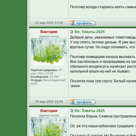
Поэтому всегда стараюсь взять самые
22 мар 2025 17:39
Виктория
Re: Томаты 2025
Администратор
Добрый день, уважаемые томатоведы
У нас опять летние деньки. Я уже вы
круглые сутки. Но надо понимать, что
Поэтому помидорки начала высевать 
Все паслёновые я проращиваю на грею
обильного конденсата начинает расти
Зарегистрирован:
07
капельной влаги на ней не бывает.
мар 2011 14:36
Сообщения:
11746
Откуда:
Краснодарский
Посеяла пока три сорта: Белый нали
край
:wave:
28 мар 2025 14:39
Виктория
Re: Томаты 2025
Администратор
Посеяла Взрыв. Семена протравленн
Ох, уж эта наша кубанская традиция:
Осталось 6 сортов. Но Выскочку и Рак