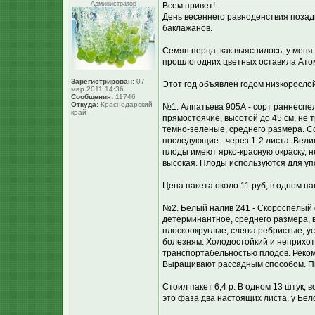
Администратор
Всем привет!
День весеннего равноденствия позад
баклажанов.
Семян перца, как выяснилось, у меня 
прошлогодних цветных оставила Ато
Зарегистрирован:
07
Этот год объявлен годом низкорослой
мар 2011 14:36
Сообщения:
11746
Откуда:
Краснодарский
№1. Алпатьева 905А - сорт раннеспе
край
прямостоячие, высотой до 45 см, не 
темно-зеленые, среднего размера. С
последующие - через 1-2 листа. Вел
плоды имеют ярко-красную окраску, 
высокая. Плоды используются для уп
Цена пакета около 11 руб, в одном па
№2. Белый налив 241 - Скороспелый 
детерминантное, среднего размера, 
плоскоокруглые, слегка ребристые, у
болезням. Холодостойкий и неприхо
транспортабельностью плодов. Реком
Выращивают рассадным способом. Пи
Стоил пакет 6,4 р. В одном 13 штук, 
это фаза два настоящих листа, у Бело