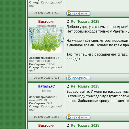
Откуда:
Краснодарский
край
06 апр 2025 17:20
Виктория
Re: Томаты 2025
Администратор
Доброе утро, уважаемые огородники!
Нет сосем всходов только у Ракеты и 
На улице идёт снег, которы переход
в дневное время. Ночами по краю про
Так что спешки с рассадой нет. :crazy
Зарегистрирован:
07
пройдёт.
мар 2011 14:36
Сообщения:
11746
Откуда:
Краснодарский
край
09 апр 2025 07:23
НатальяС
Re: Томаты 2025
Эксперт
Здравствуйте. У меня на рассаде тома
В этом году триходерму в грунт поло
Зарегистрирован:
08
июл 2021 19:30
равно. Заболевших срежу, поставлю в
Сообщения:
541
Откуда:
Краснодарский
край
10 апр 2025 21:43
Виктория
Re: Томаты 2025