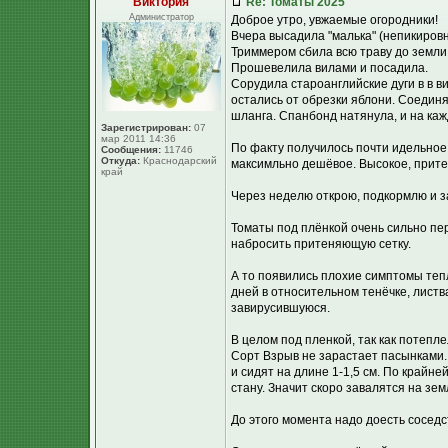
Виктория
Re: Томаты 2025
Администратор
Доброе утро, увжаемые огородники!
Вчера высадила "малька" (непикировн
Триммером сбила всю траву до земли
Прошевелила вилами и посадила.
Сорудила староанглийские дуги в в вид
остались от обрезки яблони. Соедин
шланга. Спанбонд натянула, и на каж
Зарегистрирован:
07
мар 2011 14:36
По факту получилось почти идельное 
Сообщения:
11746
Откуда:
Краснодарский
максимльно дешёвое. Высокое, прите
край
Через неделю открою, подкормлю и з
Томаты под плёнкой очень сильно пе
набросить притеняющую сетку.
А то появились плохие симптомы теп
дней в относительном тенёчке, листв
завирусившуюся.
В целом под пленкой, так как потепл
Сорт Взрыв не зарастает пасынками. 
и сидят на длине 1-1,5 см. По крайн
стану. Значит скоро завалятся на земл
До этого момента надо доесть соседс