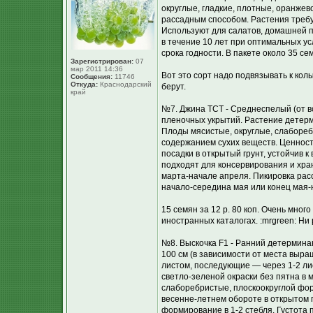
округлые, гладкие, плотные, оранжев
рассадным способом. Растения требу
Используют для салатов, домашней п
в течение 10 лет при оптимальных у
срока годности. В пакете около 35 сем
Зарегистрирован:
07
мар 2011 14:36
Вот это сорт надо подвязывать к колы
Сообщения:
11746
Откуда:
Краснодарский
берут.
край
№7. Джина ТСТ - Среднеспелый (от вс
пленочных укрытий. Растение детерм
Плоды мясистые, округлые, слаборебр
содержанием сухих веществ. Ценност
посадки в открытый грунт, устойчив 
подходят для консервирования и хран
марта-начале апреля. Пикировка рас
начало-середина мая или конец мая-н
15 семян за 12 р. 80 коп. Очень мног
иностранных каталогах. :mrgreen: Ни
№8. Выскочка F1 - Ранний детерминан
100 см (в зависимости от места выр
листом, последующие — через 1-2 лис
светло-зеленой окраски без пятна в 
слаборебристые, плоскоокруглой фор
весенне-летнем обороте в открытом г
формирование в 1-2 стебля. Густота 