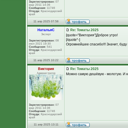
Зарегистрирован:
07
мар 2011 14:36
Сообщения:
11746
Откуда:
Краснодарский
край
11 апр 2025 07:58
НатальяС
Re: Томаты 2025
Эксперт
[quote="Виктория"]Доброе утро!
[/quote*-]
Зарегистрирован:
08
июл 2021 19:30
Огромнейшее спасибо!!! Значит, буду
Сообщения:
541
Откуда:
Краснодарский
край
11 апр 2025 10:22
Виктория
Re: Томаты 2025
Администратор
Можно самую дешёвую - молотую. И к
Зарегистрирован:
07
мар 2011 14:36
Сообщения:
11746
Откуда:
Краснодарский
край
11 апр 2025 13:11