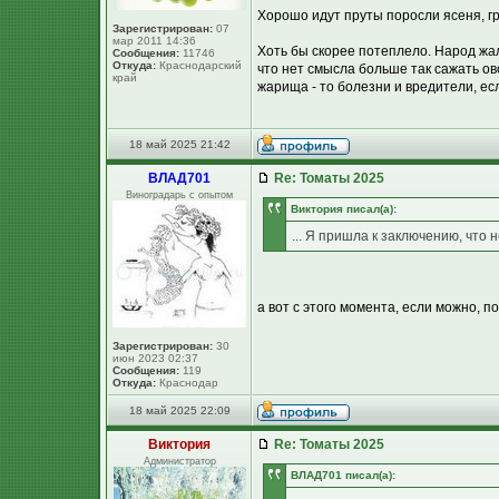
Хорошо идут пруты поросли ясеня, г
Зарегистрирован:
07
мар 2011 14:36
Хоть бы скорее потеплело. Народ жал
Сообщения:
11746
Откуда:
Краснодарский
что нет смысла больше так сажать ов
край
жарища - то болезни и вредители, есл
18 май 2025 21:42
ВЛАД701
Re: Томаты 2025
Виноградарь с опытом
Виктория писал(а):
... Я пришла к заключению, что 
а вот с этого момента, если можно, п
Зарегистрирован:
30
июн 2023 02:37
Сообщения:
119
Откуда:
Краснодар
18 май 2025 22:09
Виктория
Re: Томаты 2025
Администратор
ВЛАД701 писал(а):