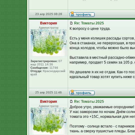
23 апр 2025 08:28
Виктория
Re: Томаты 2025
Администратор
К вопросу о цене труда.
Есть у меня излишек рассады сортов
Она в стаканах, не переросшая, в пр
конца холодов, чтобы можно было вы
Выставила в местный рассадно-обменн
Зарегистрирован:
07
например, продает 5 семян за 105 р. 
мар 2011 14:36
Сообщения:
11746
Откуда:
Краснодарский
Но дешевле я их не отдам. Как-то пос
край
идеальный товар хотят купить ниже с
25 апр 2025 11:46
Виктория
Re: Томаты 2025
Администратор
Доброе утро, уважаемые огородники!
У нас заморозки по ночам. Днём солн
томата это +15С, нормальная для нег
Поэтому - солнце встало - с парнико
ткань. а сверху пушистые пледы. Благ