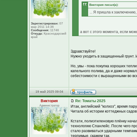
Виктория писал(а):
... Я пришла к заключению,
Зарегистрирован:
07
мар 2011 14:36
Сообщения:
11746
а вот с этого момента, если мож
Откуда:
Краснодарский
край
Здравствуйте!
Нужно уходить в защищенный грунт. Ина
Но, увы - пока покупка хороших тепл
капельного полива, да и даже нормал
себестоимости с выращенными во всем
19 май 2025 09:04
Виктория
Re: Томаты 2025
Администратор
Итак, английский "колхоз", время пар
Читала об истории коттеджных садов 
Кстати, полиэтиленовую плёнку нача
технологию Спанлейс. После чего пр
стало развиваться ударными темпами
терпимые, скажем так.