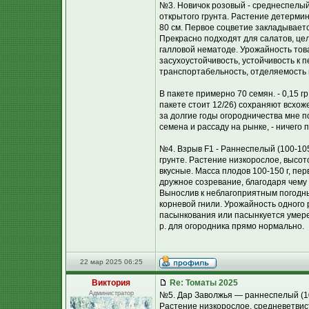
№3. Новичок розовый - среднеспелый
открытого грунта. Растение детермин
80 см. Первое соцветие закладываетс
Прекрасно подходят для салатов, цел
галловой нематоде. Урожайность това
засухоустойчивость, устойчивость к
транспортабельность, отделяемость
В пакете примерно 70 семян. - 0,15 г
пакете стоит 12/26) сохраняют всхоже
за долгие годы огородничества мне 
семена и рассаду на рынке, - ничего 
№4. Взрыв F1 - Раннеспелый (100-10
грунте. Растение низкорослое, высот
вкусные. Масса плодов 100-150 г, пе
дружное созревание, благодаря чему
Вынослив к неблагоприятным погодны
корневой гнили. Урожайность одного 
пасынкования или пасынкуется умерен
р. для огородника прямо нормально.
22 мар 2025 06:25
Виктория
Re: Томаты 2025
Администратор
№5. Дар Заволжья — раннеспелый (10
Растение низкорослое, средневетвис