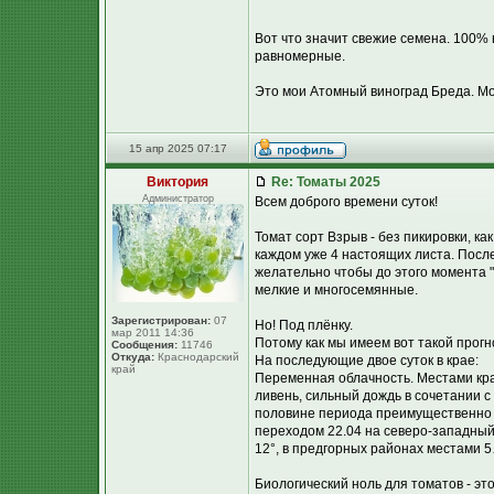
Вот что значит свежие семена. 100% 
равномерные.
Это мои Атомный виноград Бреда. Мож
15 апр 2025 07:17
Виктория
Re: Томаты 2025
Администратор
Всем доброго времени суток!
Томат сорт Взрыв - без пикировки, ка
каждом уже 4 настоящих листа. Посл
желательно чтобы до этого момента 
мелкие и многосемянные.
Зарегистрирован:
07
Но! Под плёнку.
мар 2011 14:36
Потому как мы имеем вот такой прогн
Сообщения:
11746
Откуда:
Краснодарский
На последующие двое суток в крае:
край
Переменная облачность. Местами кра
ливень, сильный дождь в сочетании с 
половине периода преимущественно б
переходом 22.04 на северо-западный 
12°, в предгорных районах местами 5
Биологический ноль для томатов - эт