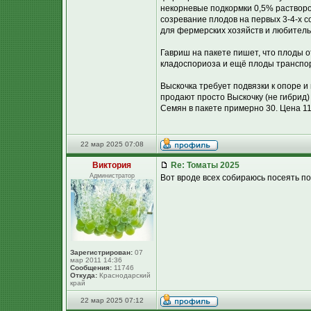
некорневые подкормки 0,5% раствор
созревание плодов на первых 3-4-х с
для фермерских хозяйств и любитель
Гавриш на пакете пишет, что плоды о
кладоспориоза и ещё плоды транспор
Выскочка требует подвязки к опоре и
продают просто Выскочку (не гибрид)
Семян в пакете примерно 30. Цена 11 
22 мар 2025 07:08
Виктория
Re: Томаты 2025
Администратор
Вот вроде всех собираюсь посеять по
Зарегистрирован:
07
мар 2011 14:36
Сообщения:
11746
Откуда:
Краснодарский
край
22 мар 2025 07:12