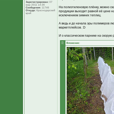
Зарегистрирован:
07
мар 2011 14:36
На полиэтиленовую плёнку, можно ск
Сообщения:
11746
Откуда:
Краснодарский
продукции выходит равной её цене на
край
исключением зимних теплиц.
А ведь и до начала эры полимеров лю
маркетплейсов. :D
И о классическом парнике на скорую 
Вложение: