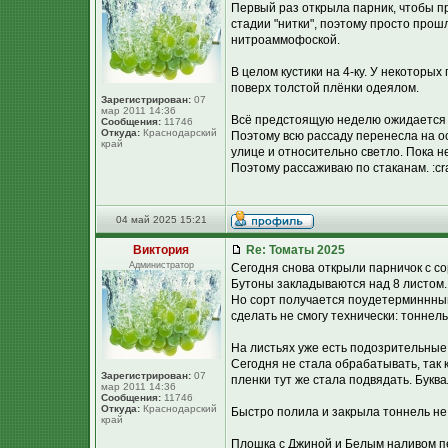
Первый раз открыла парник, чтобы п
стадии "нитки", поэтому просто прош
нитроаммофоской.
В целом кустики на 4-ку. У некоторы
поверх толстой плёнки одеялом.
Зарегистрирован:
07
мар 2011 14:36
Всё предстоящую неделю ожидается в
Сообщения:
11746
Откуда:
Краснодарский
Поэтому всю рассаду перенесла на о
край
улице и относительно светло. Пока н
Поэтому рассаживаю по стаканам. :cr
04 май 2025 15:21
Виктория
Re: Томаты 2025
Администратор
Сегодня снова открыли парничок с с
Бутоны закладываются над 8 листом.
Но сорт получается поудетерминнный
сделать не смогу технически: тоннель
На листьях уже есть подозрительные
Сегодня не стала обрабатывать, так к
Зарегистрирован:
07
пленки тут же стала подвядать. Букв
мар 2011 14:36
Сообщения:
11746
Откуда:
Краснодарский
Быстро полила и закрыла тоннель не 
край
Плошка с Джиной и Белым наливом пе