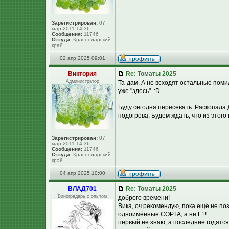
Зарегистрирован:
07
мар 2011 14:36
Сообщения:
11746
Откуда:
Краснодарский
край
02 апр 2025 09:01
Виктория
Re: Томаты 2025
Администратор
Та-дам. А не всходят остальные поми
уже "здесь". :D
Буду сегодня пересевать. Раскопала Д
подогрева. Будем ждать, что из этого в
Зарегистрирован:
07
мар 2011 14:36
Сообщения:
11746
Откуда:
Краснодарский
край
04 апр 2025 10:00
ВЛАД701
Re: Томаты 2025
Виноградарь с опытом
доброго времени!
Вика, оч рекомендую, пока ещё не по
одноимённые СОРТА, а не F1!
первый не знаю, а последние годятся