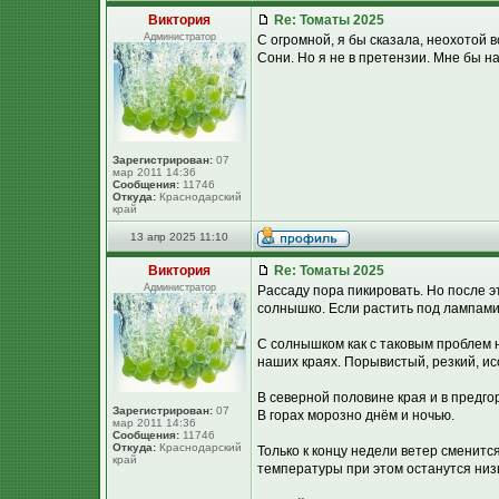
Виктория
Re: Томаты 2025
Администратор
С огромной, я бы сказала, неохотой 
Сони. Но я не в претензии. Мне бы на
Зарегистрирован:
07
мар 2011 14:36
Сообщения:
11746
Откуда:
Краснодарский
край
13 апр 2025 11:10
Виктория
Re: Томаты 2025
Администратор
Рассаду пора пикировать. Но после 
солнышко. Если растить под лампами
С солнышком как с таковым проблем не
наших краях. Порывистый, резкий, ис
В северной половине края и в предго
Зарегистрирован:
07
В горах морозно днём и ночью.
мар 2011 14:36
Сообщения:
11746
Откуда:
Краснодарский
Только к концу недели ветер сменитс
край
температуры при этом останутся низ