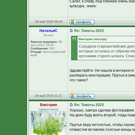
Салат, к слову, под плёнкой очень х
культура. :wave:
18 май 2025 06:24
НатальяС
Re: Томаты 2025
Эксперт
Виктория писал(а):
Зарегистрирован:
08
июл 2021 19:30
Сорудила староанглийские дуги в 
Сообщения:
541
которые остались от обрезки я
Откуда:
Краснодарский
край
кусочками старого шланга. Спан
Здравствуйте. Не нашла в интернете 
разбирать конструкцию. Прутья в зем
что такое?
18 май 2025 11:21
Виктория
Re: Томаты 2025
Администратор
Хорошо, завтра сделаю фотографию -
На днях буду воять второй, тогда пока
Прутья беру нетолстые, чтобы гнулис
отверстия вставляю толстые концы пр