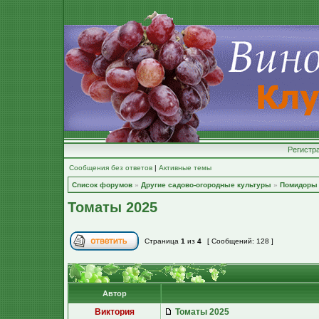
Регистр
Сообщения без ответов
|
Активные темы
Список форумов
»
Другие садово-огородные культуры
»
Помидоры
Томаты 2025
Страница
1
из
4
[ Сообщений: 128 ]
Автор
Виктория
Томаты 2025