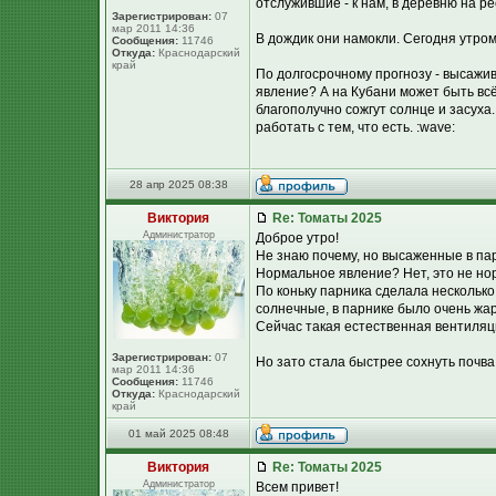
отслужившие - к нам, в деревню на ре
Зарегистрирован:
07
мар 2011 14:36
В дождик они намокли. Сегодня утром
Сообщения:
11746
Откуда:
Краснодарский
край
По долгосрочному прогнозу - высажив
явление? А на Кубани может быть всё.
благополучно сожгут солнце и засуха.
работать с тем, что есть. :wave:
28 апр 2025 08:38
Виктория
Re: Томаты 2025
Администратор
Доброе утро!
Не знаю почему, но высаженные в пар
Нормальное явление? Нет, это не нор
По коньку парника сделала несколько
солнечные, в парнике было очень жар
Сейчас такая естественная вентиляц
Зарегистрирован:
07
Но зато стала быстрее сохнуть почва.
мар 2011 14:36
Сообщения:
11746
Откуда:
Краснодарский
край
01 май 2025 08:48
Виктория
Re: Томаты 2025
Администратор
Всем привет!