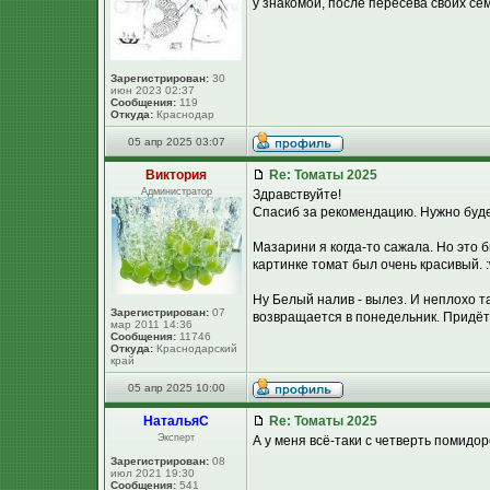
у знакомой, после пересева своих се
Зарегистрирован:
30
июн 2023 02:37
Сообщения:
119
Откуда:
Краснодар
05 апр 2025 03:07
Виктория
Re: Томаты 2025
Администратор
Здравствуйте!
Спасиб за рекомендацию. Нужно буде
Мазарини я когда-то сажала. Но это б
картинке томат был очень красивый. 
Ну Белый налив - вылез. И неплохо та
Зарегистрирован:
07
возвращается в понедельник. Придётся
мар 2011 14:36
Сообщения:
11746
Откуда:
Краснодарский
край
05 апр 2025 10:00
НатальяС
Re: Томаты 2025
Эксперт
А у меня всё-таки с четверть помидо
Зарегистрирован:
08
июл 2021 19:30
Сообщения:
541