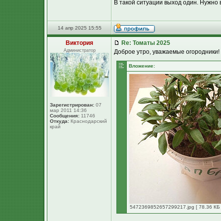
В такой ситуации выход один. Нужно 
14 апр 2025 15:55
Виктория
Re: Томаты 2025
Администратор
Доброе утро, уважаемые огородники!
Вложение:
Зарегистрирован:
07
мар 2011 14:36
Сообщения:
11746
Откуда:
Краснодарский
край
5472369852657299217.jpg [ 78.36 КБ 