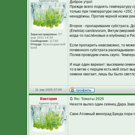
Администратор
Доброе утро!
Прежде всего поднять температуру су
только при температуре около +25С. 
ненадёжны. Против черной ножки рек
Второе - пропаривание субстрата. До
(Erwinia) carotovorum, Фитум (мерзки
Зарегистрирован:
07
когда-то паслёновые и клубника) и Р
мар 2011 14:36
Сообщения:
11746
Откуда:
Краснодарский
Если пропарить невозможно, то може
край
почвенного субстрата раскладываем 
Полив проводим очень скупо. Темпер
И еще один вариант: высеваем семена
то в ветке с перцем есть мой опыт в
семени хватает, лишь бы было светло
11 апр 2025 07:56
Виктория
Re: Томаты 2025
Администратор
Нехотя вылез один сеянец Дара Завол
Свои Атомный виноград Бреда пора пи