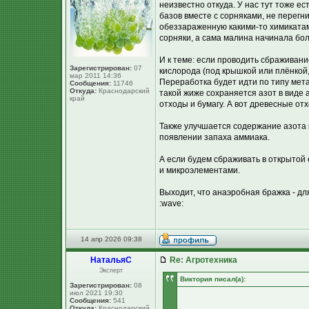
неизвестно откуда. У нас тут тоже ес
базов вместе с сорняками, не перег
обеззараженную какими-то химикатам
сорняки, а сама малина начинала бо
И к теме: если проводить сбраживани
Зарегистрирован:
07
кислорода (под крышкой или плёнкой,
мар 2011 14:36
Переработка будет идти по типу мета
Сообщения:
11746
Откуда:
Краснодарский
такой жиже сохраняется азот в виде
край
отходы и бумагу. А вот древесные отх
Также улучшается содержание азота 
появлении запаха аммиака.
А если будем сбраживать в открытой
и микроэлементами.
Выходит, что анаэробная бражка - дл
:wave:
14 апр 2026 09:38
НатальяС
Re: Агротехника
Эксперт
Виктория писал(а):
Зарегистрирован:
08
июл 2021 19:30
Сообщения:
541
Откуда:
Краснодарский