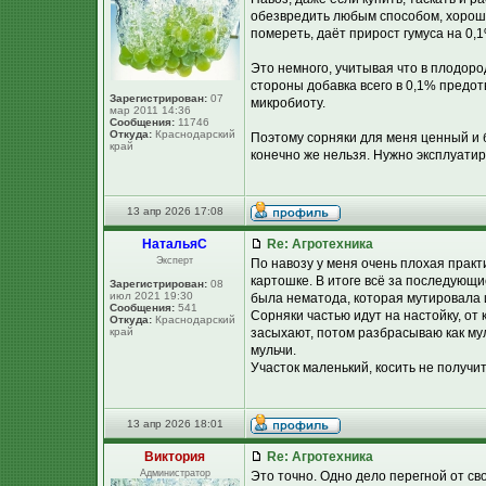
обезвредить любым способом, хороша
помереть, даёт прирост гумуса на 0,1
Это немного, учитывая что в плодоро
стороны добавка всего в 0,1% предо
Зарегистрирован:
07
микробиоту.
мар 2011 14:36
Сообщения:
11746
Откуда:
Краснодарский
Поэтому сорняки для меня ценный и б
край
конечно же нельзя. Нужно эксплуатир
13 апр 2026 17:08
НатальяС
Re: Агротехника
Эксперт
По навозу у меня очень плохая практ
картошке. В итоге всё за последующи
Зарегистрирован:
08
июл 2021 19:30
была нематода, которая мутировала и
Сообщения:
541
Сорняки частью идут на настойку, от 
Откуда:
Краснодарский
край
засыхают, потом разбрасываю как му
мульчи.
Участок маленький, косить не получит
13 апр 2026 18:01
Виктория
Re: Агротехника
Администратор
Это точно. Одно дело перегной от сво