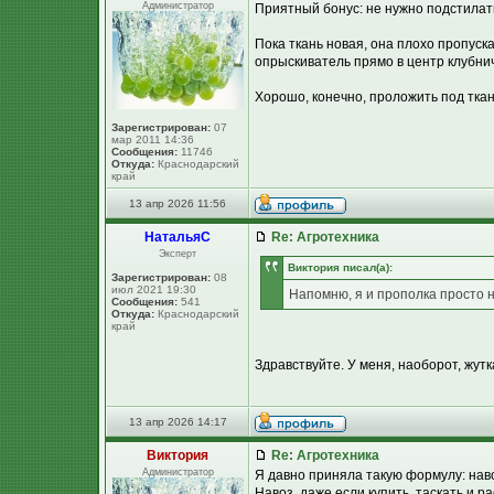
Администратор
Приятный бонус: не нужно подстилат
Пока ткань новая, она плохо пропуск
опрыскиватель прямо в центр клубнич
Хорошо, конечно, проложить под ткан
Зарегистрирован:
07
мар 2011 14:36
Сообщения:
11746
Откуда:
Краснодарский
край
13 апр 2026 11:56
НатальяС
Re: Агротехника
Эксперт
Виктория писал(а):
Зарегистрирован:
08
июл 2021 19:30
Напомню, я и прополка просто н
Сообщения:
541
Откуда:
Краснодарский
край
Здравствуйте. У меня, наоборот, жутк
13 апр 2026 14:17
Виктория
Re: Агротехника
Администратор
Я давно приняла такую формулу: наво
Навоз, даже если купить, таскать и р