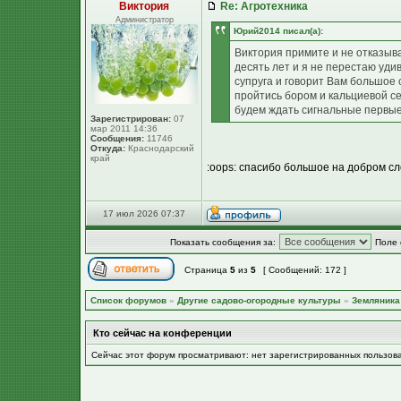
Виктория
Re: Агротехника
Администратор
Юpий2014 писал(а):
Виктория примите и не отказыв
десять лет и я не перестаю уди
супруга и говорит Вам большое 
пройтись бором и кальциевой 
будем ждать сигнальные первые
Зарегистрирован:
07
мар 2011 14:36
Сообщения:
11746
Откуда:
Краснодарский
край
:oops: спасибо большое на добром сл
17 июл 2026 07:37
Показать сообщения за:
Поле 
Страница
5
из
5
[ Сообщений: 172 ]
Список форумов
»
Другие садово-огородные культуры
»
Земляника 
Кто сейчас на конференции
Сейчас этот форум просматривают: нет зарегистрированных пользов