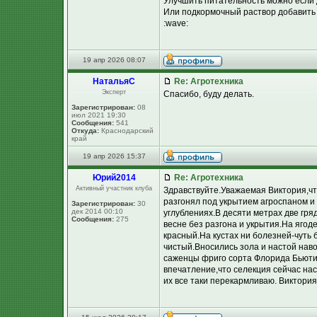
Улучшить питательность можно если до
Или подкормочный раствор добавить
:wave:
19 апр 2026 08:07
НатальяС
Re: Агротехника
Эксперт
Спасибо, буду делать.
Зарегистрирован:
08
июл 2021 19:30
Сообщения:
541
Откуда:
Краснодарский
край
19 апр 2026 15:37
Юpий2014
Re: Агротехника
Активный участник клуба
Здравствуйте.Уважаемая Виктория,что
разгонял под укрытием агроспаном и 
Зарегистрирован:
30
дек 2014 00:10
углублениях.В десяти метрах две гряд
Сообщения:
275
весне без разгона и укрытия.На ягод
красный.На кустах ни болезней-чуть 
чистый.Вносились зола и настой нав
саженцы фриго сорта Флорида Бьюти,
впечатление,что селекция сейчас нас
их все таки перекармливаю. Виктория