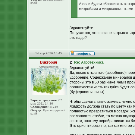
край
А если будем сбраживать в отк
микробами и микроэлементами.
Здравствуйте.
Получается, что если не закрывать к
это надо?
14 апр 2026 18:45
Виктория
Re: Агротехника
Администратор
Здравствуйте!
Да, после открытого (аэробного) пе
удобрение. Содержание минералов до
стороны это в 50 раз ниже, чем в пр
органическая часть как губка будет со
(буферность почвы).
Зарегистрирован:
07
Чтобы сделать такую жижицу, нужно 
мар 2011 14:36
Жидкость должна стать по цвету как 
Сообщения:
11746
Откуда:
Краснодарский
полностью превратиться в осадок. У
край
разлагаются стебли, то можно подкор
азотом, поэтому перебраживается без
Это ориентировочно, так как многое 