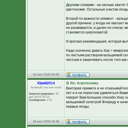
Другими словами - на сколько хватит
цветоножке. Остальные участки ягод
Второй по важности элемент - кальци
другой причине: у ягоды не хватает 
не развиваются, и далее по списку: м
становится шероховатой.
И краткая рекомендация, которая выт
Надо усиленно давать бор + микроэле
по листьям раствором кальциевой сел
листьев и заканчивать после того как
16 июл 2026 06:59
Юpий2014
Re: Агротехника
Активный участник клуба
Виктория примите и не отказывайтес
лет и я не перестаю удивляться Вами
Зарегистрирован:
30
дек 2014 00:10
говорит Вам большое спасибо.Унас с
Сообщения:
275
кальциевой селитрой Флориду и нач
первые ягоды.
16 июл 2026 18:48