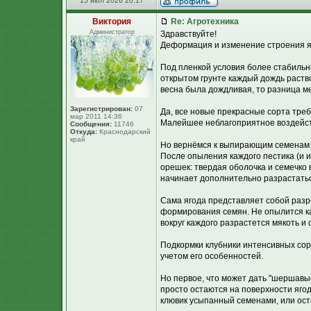
15 июл 2026 20:17
Виктория
Re: Агротехника
Администратор
Здравствуйте!
Деформация и изменение строения яг
Под пленкой условия более стабильн
открытом грунте каждый дождь раств
весна была дождливая, то разница м
Зарегистрирован:
07
Да, все новые прекрасные сорта треб
мар 2011 14:36
Малейшее неблагоприятное воздейст
Сообщения:
11746
Откуда:
Краснодарский
край
Но вернёмся к выпирающим семенам
После опыления каждого пестика (и и
орешек: твердая оболочка и семечко 
начинает дополнительно разрастаться
Сама ягода представляет собой разр
формирования семян. Не опылится как
вокруг каждого разрастется мякоть и
Подкормки клубники интенсивных сор
учетом его особенностей.
Но первое, что может дать "шершавы
просто остаются на поверхности яго
клювик усыпанный семенами, или ост