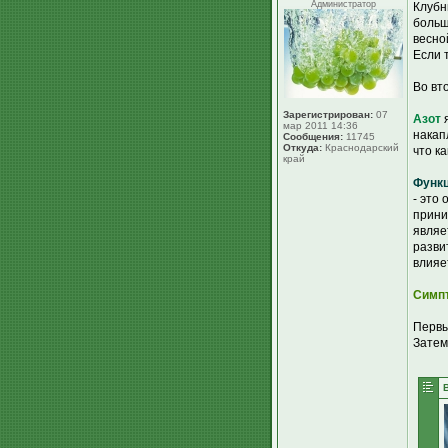
Администратор
Клубн
больш
весно
Если 
Во вт
Зарегистрирован:
07
Азот
я
мар 2011 14:36
накап
Сообщения:
11745
Откуда:
Краснодарский
что к
край
Функц
- это
прини
являе
разви
влияе
Симпт
Первы
Затем