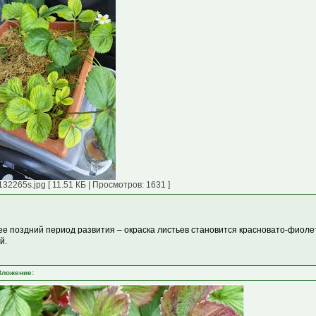
132265s.jpg [ 11.51 КБ | Просмотров: 1631 ]
ее поздний период развития – окраска листьев становится красновато-фиоле
й.
Вложение: