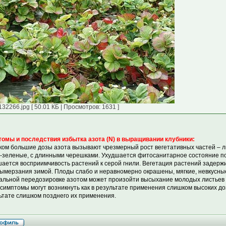
132266.jpg [ 50.01 КБ | Просмотров: 1631 ]
омы и последствия избытка азота (N) в выращивании клубники:
ом большие дозы азота вызывают чрезмерный рост вегетативных частей – ли
-зеленые, с длинными черешками. Ухудшается фитосанитарное состояние по
ается восприимчивость растений к серой гнили. Вегетация растений задержи
вымерзания зимой. Плоды слабо и неравномерно окрашены, мягкие, невкусные
альной передозировке азотом может произойти высыхание молодых листьев 
 симптомы могут возникнуть как в результате применения слишком высоких доз
ьтате слишком позднего их применения.