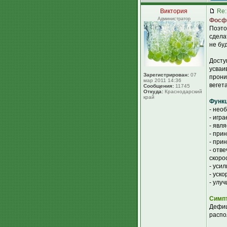
Виктория
Re:
Администратор
Фосф
Поэто
сдела
не бу
Досту
усваи
Зарегистрирован:
07
прони
мар 2011 14:36
вегет
Сообщения:
11745
Откуда:
Краснодарский
край
Функц
- нео
- игр
- явл
- при
- при
- отв
скоро
- уси
- уск
- улу
Симпт
Дефиц
распо