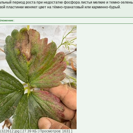
альный период роста при недостатке фосфора листья мелкие и темно-зелены
вой пластинки меняют цвет на тёмно-гранатовый или карминно-бурый.
Вложение:
1322612.jpg [ 27.39 КБ | Просмотров: 1631 ]