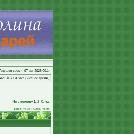
Текущее время: 07 авг 2026 00:14
яс: UTC + 3 часа [ Летнее время ]
На страницу
1
,
2
След.
Пред. тема
|
След. тема