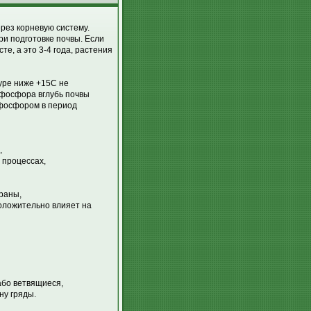
рез корневую систему.
ри подготовке почвы. Если
е, а это 3-4 года, растения
уре ниже +15С не
 фосфора вглубь почвы
 фосфором в период
,
 процессах,
раны,
положительно влияет на
або ветвящиеся,
ну гряды.