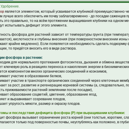
 Удобрение.
ор
является элементом, который усваивается клубникой преимущественно че
м лучше всего обеспечить им почву заблаговременно - до посадки саженцев п
ть это правильно, то на всём протяжении выращивания клубники на одном мест
дут испытывать дефицит этого элемента.
пность фосфора для растений зависит от температуры грунта (при температ
вается), кислотности и глубины внесения (при поверхностном внесении ионы
кают крайне медленно). Если появляется необходимость сделать подкормку
ации, то придётся вносить его в виде раствора.
ии фосфора в растении:
бходим для нормального протекания фотосинтеза, дыхания и обмена веществ
ает ключевую роль в реакциях переноса и накопления энергии в биохимических
яется компонентом многих органических соединений и коэнзимов,
нимает участие в образовании белков,
нимает участие в транспорте органических соединений через клеточные мемб
ечает за рост, развитие и регенерацию корневой системы (а, следовательно, 
сть приживаемости растений земляники после посадки),
ливает образование соцветий, цветение, образование ягод,
оряет и выравнивает созревание плодов,
чшает упругость мякоти, размер и окраску плодов.
омы и последствия дефицита фосфора (P) при выращивании клубники:
ит фосфора вызывает ограничение роста корней (они толстые, короткие, сл
лагаются только под поверхностью почвы, неуглубляясь как положено, в глуби