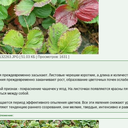
132263.JPG [ 51.03 КБ | Просмотров: 1631 ]
я преждевременно засыхают. Листовые черешки короткие, а длина и количест
ния преждевременно заканчивают рост, образование цветочных почек ослабе
й признак - покраснение чашечек у ягод. На листочках появляются красны п
ться между собой.
щается период эффективного опыления цветков. Все эти явления снижают у
ляют тенденцию раннего созревания, они мелкие, твердые, интенсивно и ра
Вложение: