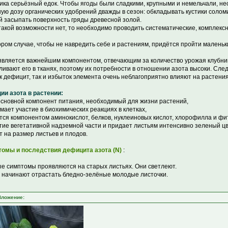
ика серьёзный едок. Чтобы ягоды были сладкими, крупными и немельчали, н
ую дозу органических удобрений дважды в сезон: обкладывать кустики солом
й засыпать поверхность гряды древесной золой.
такой возможности нет, то необходимо проводить систематические, комплек
ором случае, чтобы не навредить себе и растениям, придётся пройти маленьк
вляется важнейшим компонентом, отвечающим за количество урожая клубник
ливают его в тканях, поэтому их потребности в отношении азота высоки. Следу
ак дефицит, так и избыток элемента очень неблагоприятно влияют на растения
ии азота в растении:
 основной компонент питания, необходимый для жизни растений,
мает участие в биохимических реакциях в клетках,
тся компонентом аминокислот, белков, нуклеиновых кислот, хлорофилла и фи
тие вегетативной надземной части и придает листьям интенсивно зеленый цв
т на размер листьев и плодов.
омы и последствия дефицита азота (N)
:
е симптомы проявляются на старых листьях. Они светлеют.
 начинают отрастать бледно-зелёные молодые листочки.
Вложение: