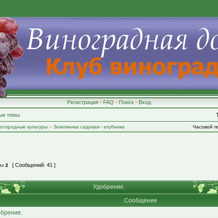
Регистрация
•
FAQ
•
Поиск
•
Вход
ые темы
-огородные культуры
»
Земляника садовая - клубника
Часовой по
[ Сообщений: 41 ]
из
2
Удобрение.
Сообщение
брение.