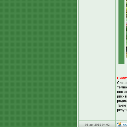
Симпт
Слишк
темно
повыш
риск 
радик
Такие
резул
03 авг 2015 04:02