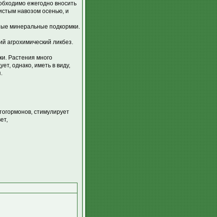
еобходимо ежегодно вносить
истым навозом осенью, и
сные минеральные подкормки.
ий агрохимический ликбез.
и. Растения много
ет, однако, иметь в виду,
.
тогормонов, стимулирует
ет,