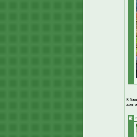
В бол
желто