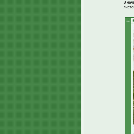
В нач
листо