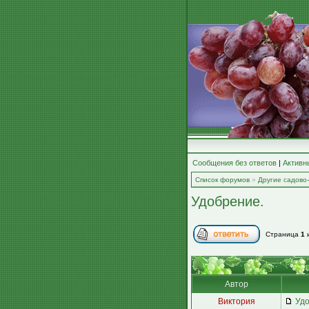
Сообщения без ответов
|
Активн
Список форумов
»
Другие садово
Удобрение.
Страница
1
Автор
Виктория
Удо