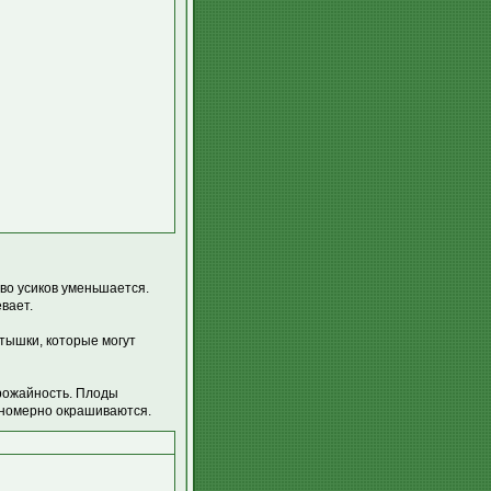
во усиков уменьшается.
вает.
ятышки, которые могут
рожайность. Плоды
вномерно окрашиваются.