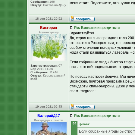
Сообщения:
166
меня стоит. Подскажите, что нужно 
Откуда:
Ростов-на-Дону
18 сен 2021 20:52
Виктория
Re: Болезни и вредители
Администратор
Здравствуйте!
Да, серая гниль повреждает коло 200 
относятся к Розоцветным, то перехо
особом стечении погодных условий - с
когда стали развиваться латералы - 
Если собранные ягоды быстро текут и
Зарегистрирован:
07
ночь - это всё подсказывает о продел
мар 2011 14:36
Сообщения:
11746
Откуда:
Краснодарский
По поводу настроек форума. Мы ниче
край
Возможно, почтовая программа решил
стандарты спам-обороны. Даже у мен
спам. :mrgreen:
19 сен 2021 06:45
ВалерийД17
Re: Болезни и вредители
Виноградарь с опытом
Цитата:
Если собранные ягоды быстро те