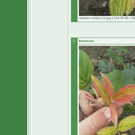
малина хлороз (1).jpg [ 534.58 КБ | П
Вложение: