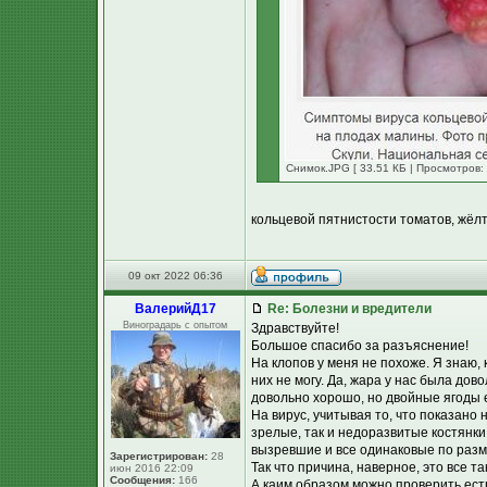
Снимок.JPG [ 33.51 КБ | Просмотров:
кольцевой пятнистости томатов, жёл
09 окт 2022 06:36
ВалерийД17
Re: Болезни и вредители
Виноградарь с опытом
Здравствуйте!
Большое спасибо за разъяснение!
На клопов у меня не похоже. Я знаю, 
них не могу. Да, жара у нас была до
довольно хорошо, но двойные ягоды ес
На вирус, учитывая то, что показано 
зрелые, так и недоразвитые костянки
вызревшие и все одинаковые по раз
Зарегистрирован:
28
Так что причина, наверное, это все та
июн 2016 22:09
Сообщения:
166
А каим образом можно проверить есть