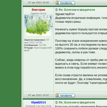
07 авг 2021 10:05
Виктория
Re: Болезни и вредители
Администратор
Здравствуйте!
Дидимелла вторичная инфекция, точн
только через раны.
Начинать нужно борьбу против галлицы
дидимелла просто пользуется откры
Зарегистрирован:
07
Поэтому на этапе искоренения нужно 
мар 2011 14:36
на высоте 30 см, и последнюю на вы
Сообщения:
11746
Откуда:
Краснодарский
100% сохранить побеги урожая следу
край
дидимелла, галлы и рак тоже.
Сейчас, когда некрозы от гриба уже 
вырезать и сжечь. Если климат позвол
можно в этом году поработать инсек
Если снова отрасти малина не успева
восстановление. Да, к сожалению, г
почти не будет. Поэтому "санитарный
07 авг 2021 10:37
Юpий2014
Re: Болезни и вредители
Активный участник клуба
Большое спасибо уважаемая Виктория