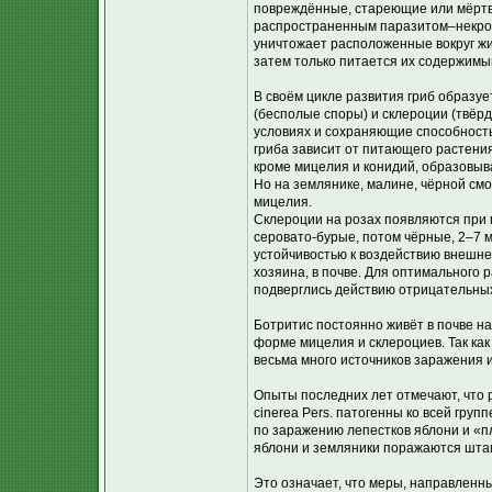
повреждённые, стареющие или мёртвые
распространенным паразитом–некрот
уничтожает расположенные вокруг жи
затем только питается их содержимы
В своём цикле развития гриб образуе
(бесполые споры) и склероции (твёр
условиях и сохраняющие способность
гриба зависит от питающего растения
кроме мицелия и конидий, образовыва
Но на землянике, малине, чёрной смо
мицелия.
Склероции на розах появляются при 
серовато-бурые, потом чёрные, 2–7 
устойчивостью к воздействию внешне
хозяина, в почве. Для оптимального 
подверглись действию отрицательны
Ботритис постоянно живёт в почве на
форме мицелия и склероциев. Так как
весьма много источников заражения 
Опыты последних лет отмечают, что 
cinerea Pers. патогенны ко всей гру
по заражению лепестков яблони и «п
яблони и земляники поражаются штамм
Это означает, что меры, направлен