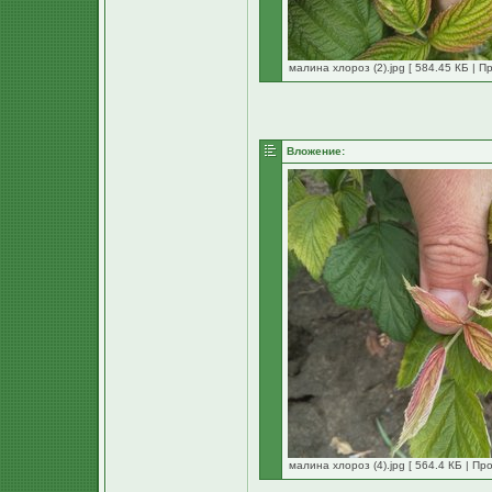
малина хлороз (2).jpg [ 584.45 КБ | П
Вложение:
малина хлороз (4).jpg [ 564.4 КБ | Пр