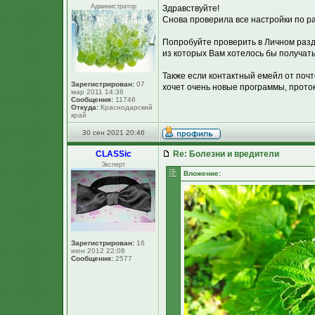
Администратор
Здравствуйте!
Снова проверила все настройки по р
Попробуйте проверить в Личном разд
из которых Вам хотелось бы получат
Также если контактный емейл от почт
Зарегистрирован:
07
хочет очень новые программы, проток
мар 2011 14:36
Сообщения:
11746
Откуда:
Краснодарский
край
30 сен 2021 20:46
CLASSic
Re: Болезни и вредители
Эксперт
Вложение:
Зарегистрирован:
16
июн 2012 22:08
Сообщения:
2577