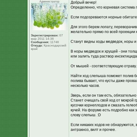
Администратор
Добрый вечер!
Определенно, что корневая система 
Если подозреваются норные обитател
Для этого берем лопату, переворачива
желательно прямо по всей проекции 
Зарегистрирован:
07
мар 2011 14:36
Станут видны ходы медведок, норы и 
Сообщения:
11746
Откуда:
Краснодарский
край
В норы медведок и хрущей - они толщи
или залить туда раствор инсектицида
От мышей - соответствующую отраву.
Найти ход слепыша поможет полив бо
полива бывает, что кусты даже прова
несколько часов.
Зверь, если он там есть, обязательн
Станет очищать свой ход от мокрой гр
кусочки корнеплодов и смазать гелео
кучей. На форуме есть подробно как э
слову слепыш. :D
Если никаких ходов не обнаружится, 
антракноз, вилт и прочее.