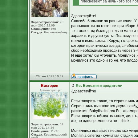
плесневеют за ночь - это всё по
Здравствуйте!
Спасибо большое за разъяснение. У м
Зарегистрирован:
28
июн 2016 22:09
рассыпаются на костянки при сборе. Я
Сообщения:
166
т.к. таких ягод было довольно мало и
Откуда:
Ростов-на-Дону
заразить и другие кусты. Поэтому во
гнили я использовал Хорус, т.к. срок
которой практически всегда, с неболь
сбор необходимо проводить через 3-
И еще хотел бы уточнить. Монилиоз, о
монилиоз это одно и то же, что плодо
26 сен 2021 10:42
Виктория
Re: Болезни и вредители
Администратор
Здравствуйте!
Если говорить точно, то серая гниль
Серая гниль вызывается двумя возбуди
развития, Botrytis cinerea Fr. - анамор
Если говорить обывательским, дилетан
же, но одновременно и нет. :think:
Зарегистрирован:
07
мар 2011 14:36
Мониллиоз вызывает несколько микр
Сообщения:
11746
Откуда:
Краснодарский
Monilinia cinerea - сумчатая стадия р
край