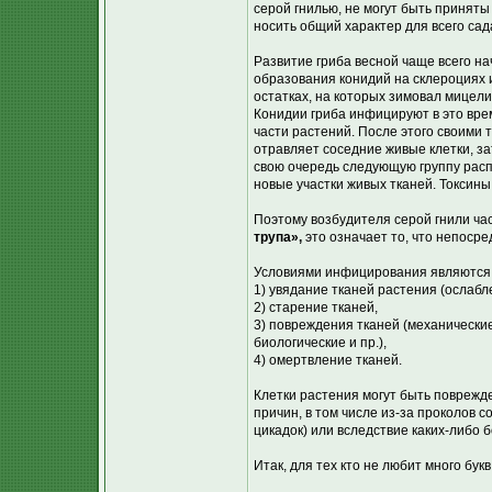
серой гнилью, не могут быть приняты
носить общий характер для всего сад
Развитие гриба весной чаще всего н
образования конидий на склероциях
остатках, на которых зимовал мицели
Конидии гриба инфицируют в это вр
части растений. После этого своими
отравляет соседние живые клетки, за
свою очередь следующую группу расп
новые участки живых тканей. Токсины
Поэтому возбудителя серой гнили ч
трупа»,
это означает то, что непосре
Условиями инфицирования являются
1) увядание тканей растения (ослабл
2) старение тканей,
3) повреждения тканей (механические
биологические и пр.),
4) омертвление тканей.
Клетки растения могут быть поврежд
причин, в том числе из-за проколов с
цикадок) или вследствие каких-либо 
Итак, для тех кто не любит много букв