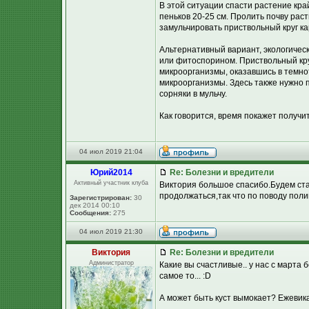
В этой ситуации спасти растение кр
пеньков 20-25 см. Пролить почву раст
замульчировать приствольный круг ка
Альтернативный вариант, экологичес
или фитоспорином. Приствольный кр
микроорганизмы, оказавшись в темнот
микроорганизмы. Здесь также нужно 
сорняки в мульчу.
Как говорится, время покажет получит
04 июл 2019 21:04
Юpий2014
Re: Болезни и вредители
Активный участник клуба
Виктория большое спасибо.Будем стар
продолжаться,так что по поводу поли
Зарегистрирован:
30
дек 2014 00:10
Сообщения:
275
04 июл 2019 21:30
Виктория
Re: Болезни и вредители
Администратор
Какие вы счастливые.. у нас с марта 
самое то... :D
А может быть куст вымокает? Ежевика 