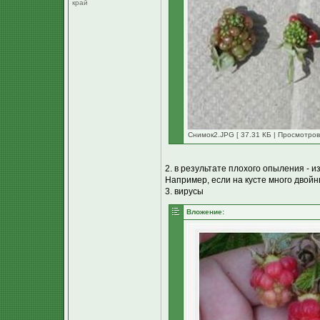
край
Снимок2.JPG [ 37.31 КБ | Просмотров
2. в результате плохого опыления - и
Например, если на кусте много двойны
3. вирусы
Вложение: