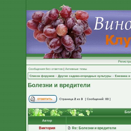
Регистр
Сообщения без ответов
|
Активные темы
Список форумов
»
Другие садово-огородные культуры
»
Ежевика и
Болезни и вредители
Страница
2
из
3
[ Сообщений: 88 ]
Бол
Автор
Виктория
Re: Болезни и вредители