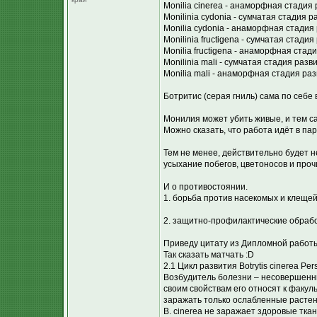
Monilia cinerea - анаморфная стадия 
Monilinia cydonia - сумчатая стадия р
Monilia cydonia - анаморфная стадия
Monilinia fructigena - сумчатая стадия
Monilia fructigena - анаморфная стад
Monilinia mali - сумчатая стадия разв
Monilia mali - анаморфная стадия раз
Ботритис (серая гниль) сама по себ
Монилия может убить живые, и тем са
Можно сказать, что работа идёт в па
Тем не менее, действительно будет 
усыхание побегов, цветоносов и проч
И о противостоянии.
1. борьба против насекомых и клещей
2. защитно-профилактические обрабо
Приведу цитату из Дипломной работы
Так сказать матчать :D
2.1 Цикл развития Botrytis cinerea Pers
Возбудитель болезни – несовершенный 
своим свойствам его относят к факул
заражать только ослабленные растен
B. cinerea не заражает здоровые тка