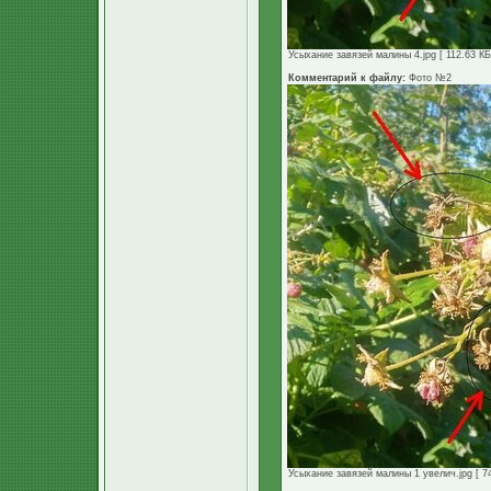
Усыхание завязей малины 4.jpg [ 112.63 КБ
Комментарий к файлу:
Фото №2
Усыхание завязей малины 1 увелич.jpg [ 74