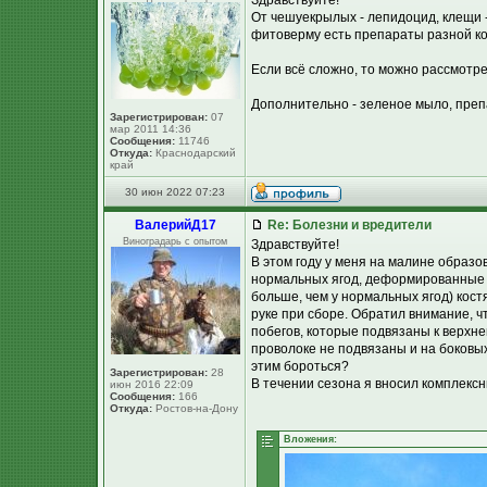
Здравствуйте!
От чешуекрылых - лепидоцид, клещи 
фитоверму есть препараты разной ко
Если всё сложно, то можно рассмотре
Дополнительно - зеленое мыло, преп
Зарегистрирован:
07
мар 2011 14:36
Сообщения:
11746
Откуда:
Краснодарский
край
30 июн 2022 07:23
ВалерийД17
Re: Болезни и вредители
Виноградарь с опытом
Здравствуйте!
В этом году у меня на малине образо
нормальных ягод, деформированные со
больше, чем у нормальных ягод) кост
руке при сборе. Обратил внимание, 
побегов, которые подвязаны к верхне
проволоке не подвязаны и на боковых
этим бороться?
Зарегистрирован:
28
В течении сезона я вносил комплекс
июн 2016 22:09
Сообщения:
166
Откуда:
Ростов-на-Дону
Вложения: