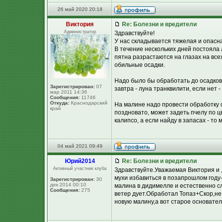
26 май 2020 20:18
Виктория
Re: Болезни и вредители
Администратор
Здравствуйте!
У нас складывается тяжелая и опасн
В течение нескольких дней постояла 
пятна разрастаются на глазах на всех
обильные осадки.
Надо было бы обработать до осадков,
Зарегистрирован:
07
завтра - луна транквилити, если нет 
мар 2011 14:36
Сообщения:
11746
Откуда:
Краснодарский
На малине надо провести обработку 
край
поздновато, может задеть пчелу по цв
калипсо, а если найду в запасах - то м
04 май 2021 09:49
Юpий2014
Re: Болезни и вредители
Активный участник клуба
Здравствуйте.Уважаемая Виктория и ,
мухи избавиться в позапрошлом году-
Зарегистрирован:
30
дек 2014 00:10
малина в дидимелле и естественно сл
Сообщения:
275
ветер дует.Обработал Топаз+Скор,не
новую малину,а вот старое основате