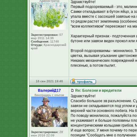
Администратор
Здравствуйте!
Первый подозреваемый - это, малин
Самки откладывают в бутон яйцо, а з
упала вместе с засохшей завязью на
то рядом растет земляника (особенно
"всем коллективом" переезжает на м
Зарегистрирован:
07
Характерный признак - подточенная 
мар 2011 14:36
бутоне или завязи виден прокол или 
Сообщения:
11746
Откуда:
Краснодарский
край
Второй подозреваемы - моннилиоз. То
цветка, вызывая усыхание цветоноже
Никаких механических повреждений н
плесенью, а потом пылит.
16 сен 2021 19:46
ВалерийД17
Re: Болезни и вредители
Виноградарь с опытом
Здравствуйте!
Спасибо большое зв разъяснение. Су
завязи не складываются под углом и 
верхней части основного побега. На 
По поводу монилиоза, пожалуйста по
не ухаживает и больше половины пло
концентрическими кольцами грибов. 
И еще вопрос. У меня почему-то пере
Зарегистрирован:
28
позиции "Сообщать мне о получении 
июн 2016 22:09