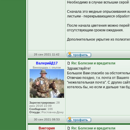
Необходимо в случае вспышки серой г
Сначала это медные опрыскивания ил
листьям - перекрывающиеся обработк
После начала цветения можно перей
отсутствующим сроком ожидания.
Дополнительное укрытие из полиэтил
26 сен 2021 11:42
ВалерийД17
Re: Болезни и вредители
Виноградарь с опытом
Здравствуйте!
Большое Вам спасибо за обстоятель
Отвечаю поздно, т.к. почта от Вашего 
"нежелательная почта". С других сай
хотелось бы, но если и дальше так бу
Зарегистрирован:
28
июн 2016 22:09
Сообщения:
166
Откуда:
Ростов-на-Дону
30 сен 2021 08:53
Виктория
Re: Болезни и вредители