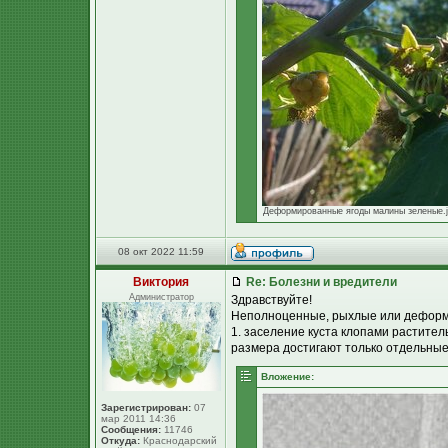
Деформированные ягоды малины зеленые.jpg
08 окт 2022 11:59
Виктория
Re: Болезни и вредители
Администратор
Здравствуйте!
Неполноценные, рыхлые или деформи
1. заселение куста клопами растител
размера достигают только отдельны
Вложение:
Зарегистрирован:
07
мар 2011 14:36
Сообщения:
11746
Откуда:
Краснодарский