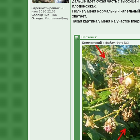
дальше идет сухая часть с высохшей
плодоножках.
Зарегистрирован:
28
Полив у меня нормальный капельный, 
июн 2016 22:09
Сообщения:
166
хватает.
Откуда:
Ростов-на-Дону
Такая картина у меня на участке впер
Вложения:
Комментарий к файлу:
Фото №3