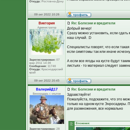
Откуда:
Ростов-на-Дону
09 окт 2022 10:26
Виктория
Re: Болезни и вредители
Администратор
Добрый вечер!
Сразу можно установить, если сдать 
наш случай. :D
Специалисты говорят, что если такая
если симптомы так или иначе исчезнут
Зарегистрирован:
07
А если все ягоды на кусте будут таки
мар 2011 14:36
листьях - то материал следует замен
Сообщения:
11746
Откуда:
Краснодарский
край
09 окт 2022 20:45
ВалерийД17
Re: Болезни и вредители
Виноградарь с опытом
Здравствуйте!
Пожалуйста, подскажите, что это мож
только на одном кусте Энросадиры. П
для размножения, все нормально
Вложения:
Зарегистрирован:
28