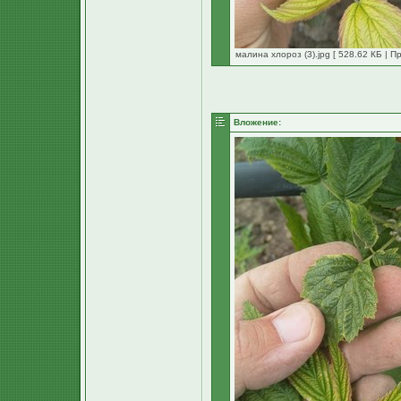
малина хлороз (3).jpg [ 528.62 КБ | П
Вложение: