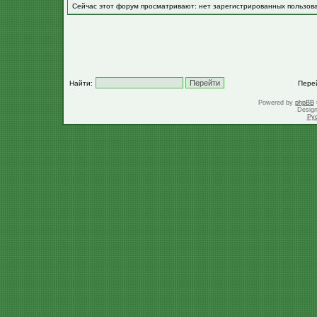
Сейчас этот форум просматривают: нет зарегистрированных пользов
Найти:
Пере
Powered by
phpBB
Desig
Ру