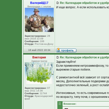
ВалерийД17
Re: Календари обработок и удоб
Виноградарь с опытом
И еще вопрос. А если использовать к
Зарегистрирован:
28
июн 2016 22:09
Сообщения:
166
Откуда:
Ростов-на-Дону
18 май 2022 18:34
Виктория
Re: Календари обработок и удоб
Администратор
Здравствуйте!
Если применяем нитроаммофоску, то да
вырежем старые побеги.
С ремонтантной всё зависит от сорта.
месяц. Дополнительные подкормки да
недостаточно зеленый, а рост ослабл
Зарегистрирован:
07
мар 2011 14:36
Интенсивные, то есть современные 
Сообщения:
11744
Откуда:
Краснодарский
по возрасту, типу почв, с орошением
край
Вложение: