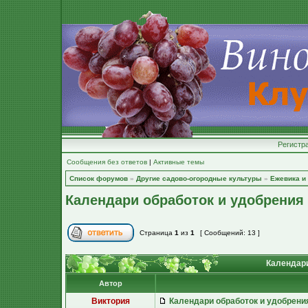
Регистр
Сообщения без ответов
|
Активные темы
Список форумов
»
Другие садово-огородные культуры
»
Ежевика и
Календари обработок и удобрения
Страница
1
из
1
[ Сообщений: 13 ]
Календари
Автор
Виктория
Календари обработок и удобрени