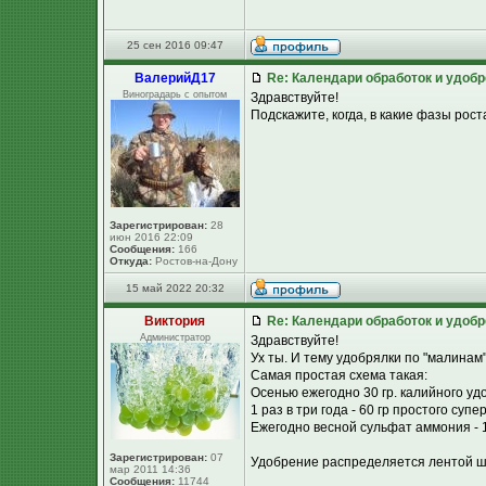
25 сен 2016 09:47
ВалерийД17
Re: Календари обработок и удоб
Виноградарь с опытом
Здравствуйте!
Подскажите, когда, в какие фазы рос
Зарегистрирован:
28
июн 2016 22:09
Сообщения:
166
Откуда:
Ростов-на-Дону
15 май 2022 20:32
Виктория
Re: Календари обработок и удоб
Администратор
Здравствуйте!
Ух ты. И тему удобрялки по "малинам" 
Самая простая схема такая:
Осенью ежегодно 30 гр. калийного удо
1 раз в три года - 60 гр простого супе
Ежегодно весной сульфат аммония - 15 
Зарегистрирован:
07
Удобрение распределяется лентой шир
мар 2011 14:36
Сообщения:
11744