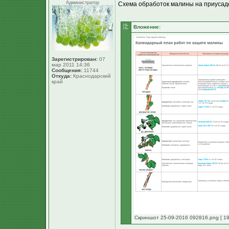
Администратор
Схема обработок малины на приусаде
Вложение:
Зарегистрирован:
07
мар 2011 14:36
Сообщения:
11744
Откуда:
Краснодарский
край
Скриншот 25-09-2016 092816.png [ 19