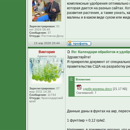
комплексные удобрения оптимально и
которая дается на разных сайтах. Х
развития растения, а также узнать, 
малины и в каком виде сухом или жид
Зарегистрирован:
01
окт 2024 08:40
Сообщения:
37
Откуда:
Ростов-на-Дону
13 апр 2026 20:44
Виктория
Re: Календари обработок и удоб
Администратор
Здравствуйте!
Я прикреплю документ от специальной
правительства США на разработку р
Вложение:
Зарегистрирован:
07
удобр малины.docx
[21.17 КБ]
мар 2011 14:36
Скачиваний: 7
Сообщения:
11744
Откуда:
Краснодарский
край
Данные даны в фунтах на акр, пересч
1 фунт/акр = 0,12 гр/м2.
Например, в документе указано, что 