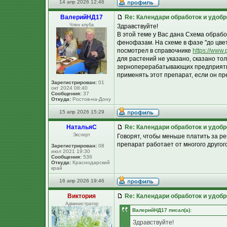
14 апр 2026 12:46
ВалерийНД17
Re: Календари обработок и удоб
Член клуба
Здравствуйте!
В этой теме у Вас дана Схема обрабо
фенофазам. На схеме в фазе "до цве
посмотрел в справочнике
https://www.
для растений не указано, сказано то
зерноперерабатывающих предприятий
применять этот препарат, если он п
Зарегистрирован:
01
окт 2024 08:40
Сообщения:
37
Откуда:
Ростов-на-Дону
15 апр 2026 15:29
НатальяС
Re: Календари обработок и удоб
Эксперт
Говорят, чтобы меньше платить за ре
препарат работает от многого другого
Зарегистрирован:
08
июл 2021 19:30
Сообщения:
536
Откуда:
Краснодарский
край
16 апр 2026 19:46
Виктория
Re: Календари обработок и удоб
Администратор
ВалерийНД17 писал(а):
Здравствуйте!