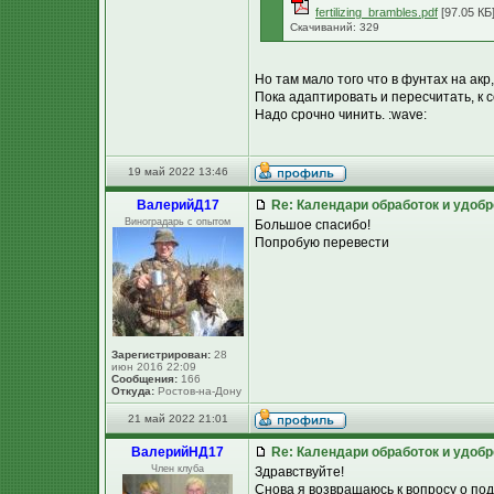
fertilizing_brambles.pdf
[97.05 КБ
Скачиваний: 329
Но там мало того что в фунтах на акр, 
Пока адаптировать и пересчитать, к с
Надо срочно чинить. :wave:
19 май 2022 13:46
ВалерийД17
Re: Календари обработок и удоб
Виноградарь с опытом
Большое спасибо!
Попробую перевести
Зарегистрирован:
28
июн 2016 22:09
Сообщения:
166
Откуда:
Ростов-на-Дону
21 май 2022 21:01
ВалерийНД17
Re: Календари обработок и удоб
Член клуба
Здравствуйте!
Снова я возвращаюсь к вопросу о под