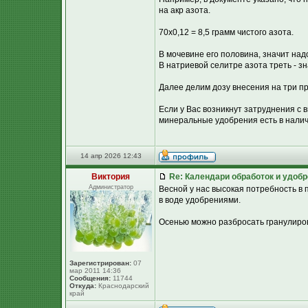
на акр азота.
70х0,12 = 8,5 грамм чистого азота.
В мочевине его половина, значит надо
В натриевой селитре азота треть - зна
Далее делим дозу внесения на три пр
Если у Вас возникнут затруднения с 
минеральные удобрения есть в наличи
14 апр 2026 12:43
Виктория
Re: Календари обработок и удоб
Администратор
Весной у нас высокая потребность в
в воде удобрениями.
Осенью можно разбросать гранулиров
Зарегистрирован:
07
мар 2011 14:36
Сообщения:
11744
Откуда:
Краснодарский
край