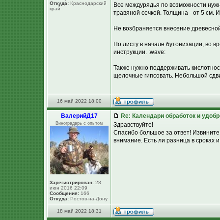
Откуда:
Краснодарский
Все междурядья по возможности нужно
край
травяной сечкой. Толщина - от 5 см. И
Не возбраняется внесение древесной з
По листу в начале бутонизации, во в
инструкции. :wave:
Также нужно поддерживать кислотност
щелочные гипсовать. Небольшой сдви
16 май 2022 18:00
ВалерийД17
Re: Календари обработок и удоб
Виноградарь с опытом
Здравствуйте!
Спасибо большое за ответ! Извините, 
внимание. Есть ли разница в сроках
Зарегистрирован:
28
июн 2016 22:09
Сообщения:
166
Откуда:
Ростов-на-Дону
18 май 2022 18:31