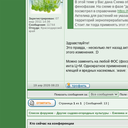
В этой теме у Вас дана Схема о
фенофазам. На схеме в фазе "д
посмотрел в справочнике
https:/
Актелика для растений не указа
Зарегистрирован:
07
территорий зерноперерабатыва
мар 2011 14:36
Стоит ли тогда применять этот
Сообщения:
11744
Откуда:
Краснодарский
край
Здравствуйте!
Это правда, - несколько лет назад а
этого изменения. :D
Можно заменить на любой ФОС (фосф
инта Ц+М. Однократное применение р
клещей и вредных насекомых. :wave:
19 апр 2026 08:23
Показать сообщения за:
Поле 
Страница
1
из
1
[ Сообщений: 13 ]
Список форумов
»
Другие садово-огородные культуры
»
Ежевика и
Кто сейчас на конференции