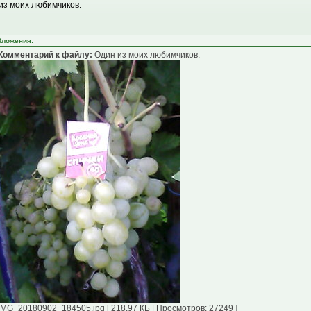
из моих любимчиков.
Вложения:
Комментарий к файлу:
Один из моих любимчиков.
IMG_20180902_184505.jpg [ 218.97 КБ | Просмотров: 27249 ]