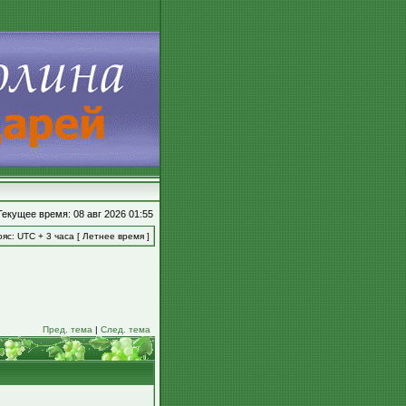
Текущее время: 08 авг 2026 01:55
яс: UTC + 3 часа [ Летнее время ]
Пред. тема
|
След. тема