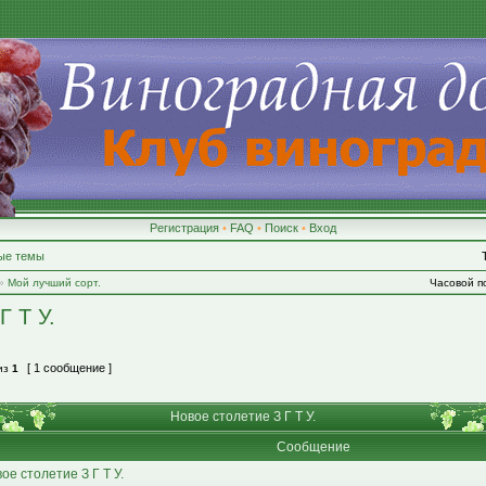
Регистрация
•
FAQ
•
Поиск
•
Вход
ые темы
»
Мой лучший сорт.
Часовой по
Г Т У.
[ 1 сообщение ]
из
1
Новое столетие З Г Т У.
Сообщение
ое столетие З Г Т У.