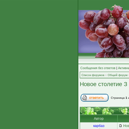
Сообщения без ответов
|
Активн
Список форумов
»
Общий форум
Новое столетие З 
Страница
1
Автор
карбаз
Нов