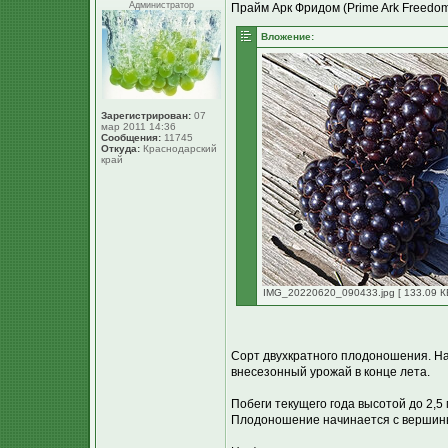
Администратор
Прайм Арк Фридом (Prime Ark Freedo
Вложение:
Зарегистрирован:
07
мар 2011 14:36
Сообщения:
11745
Откуда:
Краснодарский
край
IMG_20220620_090433.jpg [ 133.09 КБ
Сорт двухкратного плодоношения. На
внесезонный урожай в конце лета.
Побеги текущего года высотой до 2,5
Плодоношение начинается с вершин