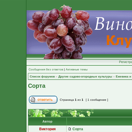
Регистр
Сообщения без ответов
|
Активные темы
Список форумов
»
Другие садово-огородные культуры
»
Ежевика и
Сорта
Страница
1
из
1
[ 1 сообщение ]
Автор
Виктория
Сорта